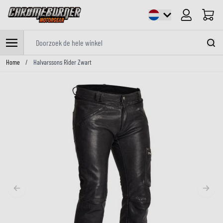
Cart
Doorzoek de hele winkel
Ga naar de inhoud
Home
/
Halvarssons Rider Zwart