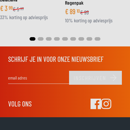
Regenpak
€
3
99
€
5
99
€
89
10
€
99
33% korting op adviesprijs
10% korting op adviesprijs
SCHRIJF JE IN VOOR ONZE NIEUWSBRIEF
INSCHRIJVEN
E-mail adres
VOLG ONS