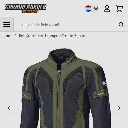
Cart
Doorzoek de hele winkel
Ga naar de inhoud
Home
/
Held Sonic II Mesh Legergroen Textiele Motorjas