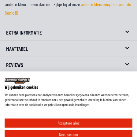
andere kleur, neem dan een kijkje bij al onze
andere kleurenopties voor de
Sonic II!
EXTRA INFORMATIE
MAATTABEL
REVIEWS
FAQ
Wij gebruiken cookies
We kunnen deze plaatsen voor analyse van onze bezoekersgegevens, om onze website te verbeteren,
gepersonaliseerde inhoud te tonen en om u een geweldige website-ervaring te bieden. Voor meer
informatie over de cookies die we gebruiken opent u de instellingen.
Wat is het voordeel van een jas met een gelamineerd waterdicht
membraan?
Accepteer alles
Nee, pas aan
Wat is het voordeel van een jas met uitneembare thermovoering en een