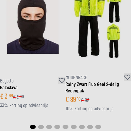
MUGENRACE
Bogotto
Rainy Zwart Fluo Geel 2-delig
Balaclava
Regenpak
€
3
99
€
5
99
€
89
10
€
99
33% korting op adviesprijs
10% korting op adviesprijs