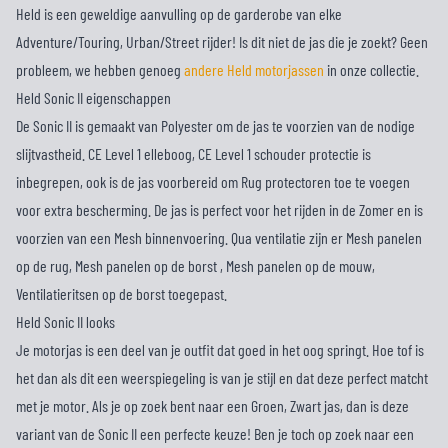
Held is een geweldige aanvulling op de garderobe van elke
Adventure/Touring, Urban/Street rijder! Is dit niet de jas die je zoekt? Geen
probleem, we hebben genoeg
andere Held motorjassen
in onze collectie.
Held Sonic II eigenschappen
De Sonic II is gemaakt van Polyester om de jas te voorzien van de nodige
slijtvastheid. CE Level 1 elleboog, CE Level 1 schouder protectie is
inbegrepen, ook is de jas voorbereid om Rug protectoren toe te voegen
voor extra bescherming. De jas is perfect voor het rijden in de Zomer en is
voorzien van een Mesh binnenvoering. Qua ventilatie zijn er Mesh panelen
op de rug, Mesh panelen op de borst , Mesh panelen op de mouw,
Ventilatieritsen op de borst toegepast.
Held Sonic II looks
Je motorjas is een deel van je outfit dat goed in het oog springt. Hoe tof is
het dan als dit een weerspiegeling is van je stijl en dat deze perfect matcht
met je motor. Als je op zoek bent naar een Groen, Zwart jas, dan is deze
variant van de Sonic II een perfecte keuze! Ben je toch op zoek naar een