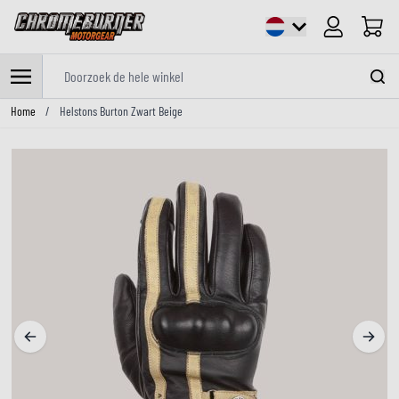
Cart
Doorzoek de hele winkel
Ga naar de inhoud
Home
/
Helstons Burton Zwart Beige