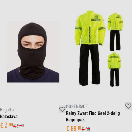
MUGENRACE
Bogotto
Rainy Zwart Fluo Geel 2-delig
Balaclava
Regenpak
€
3
99
€
5
99
€
89
10
€
99