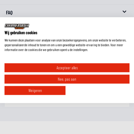
FAQ
Wij gebruiken cookies
Wat is het verschil tussen geitenleer, rundleer en kangoeroeleer?
We kunnen deze plaatsen voor analyse van onze bezoekersgegevens, om onze website te verbeteren,
gepersonaliseerde inhoud te tonen en om u een geweldige website-ervaring te bieden. Voor meer
informatie over de cookies die we gebruiken opent u de instellingen.
Moet ik handschoenen met een lange schacht in of over de mouw dragen?
Accepteer alles
Nee, pas aan
Hoe weet ik welke maat handschoenen ik moet hebben?
Weigeren
Waarom zijn er (bijna) geen 4-seizoenen handschoenen?