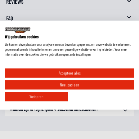
REVIEWS
FAQ
Wij gebruiken cookies
We kunnen deze plaatsen voor analyse van onze bezoekersgegevens, om onze website te verbeteren,
Wat is het verschil tussen geitenleer, rundleer en kangoeroeleer?
gepersonaliseerde inhoud te tonen en om u een geweldige website-ervaring te bieden. Voor meer
informatie over de cookies die we gebruiken opent u de instellingen.
Moet ik handschoenen met een lange schacht in of over de mouw dragen?
Accepteer alles
Nee, pas aan
Hoe weet ik welke maat handschoenen ik moet hebben?
Weigeren
Waarom zijn er (bijna) geen 4-seizoenen handschoenen?