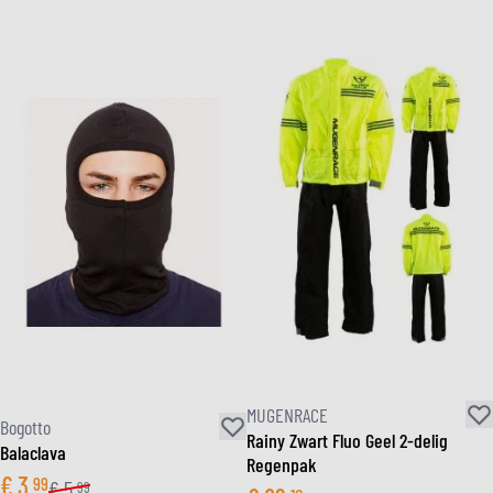
MUGENRACE
Bogotto
Rainy Zwart Fluo Geel 2-delig
Balaclava
Regenpak
€
3
99
€
5
99