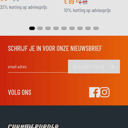
€
89
10
€
99
33% korting op adviesprijs
10% korting op adviesprijs
SCHRIJF JE IN VOOR ONZE NIEUWSBRIEF
INSCHRIJVEN
E-mail adres
VOLG ONS