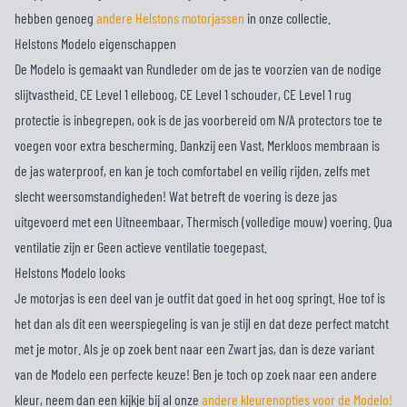
hebben genoeg
andere Helstons motorjassen
in onze collectie.
Helstons Modelo eigenschappen
De Modelo is gemaakt van Rundleder om de jas te voorzien van de nodige
slijtvastheid. CE Level 1 elleboog, CE Level 1 schouder, CE Level 1 rug
protectie is inbegrepen, ook is de jas voorbereid om N/A protectors toe te
voegen voor extra bescherming. Dankzij een Vast, Merkloos membraan is
de jas waterproof, en kan je toch comfortabel en veilig rijden, zelfs met
slecht weersomstandigheden! Wat betreft de voering is deze jas
uitgevoerd met een Uitneembaar, Thermisch (volledige mouw) voering. Qua
ventilatie zijn er Geen actieve ventilatie toegepast.
Helstons Modelo looks
Je motorjas is een deel van je outfit dat goed in het oog springt. Hoe tof is
het dan als dit een weerspiegeling is van je stijl en dat deze perfect matcht
met je motor. Als je op zoek bent naar een Zwart jas, dan is deze variant
van de Modelo een perfecte keuze! Ben je toch op zoek naar een andere
kleur, neem dan een kijkje bij al onze
andere kleurenopties voor de Modelo!