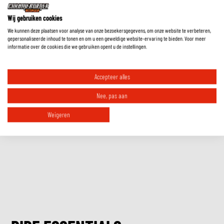
Wat houden de verschillende levels in bij de protectie van een kledingstuk?
Wij gebruiken cookies
We kunnen deze plaatsen voor analyse van onze bezoekersgegevens, om onze website te verbeteren,
gepersonaliseerde inhoud te tonen en om u een geweldige website-ervaring te bieden. Voor meer
informatie over de cookies die we gebruiken opent u de instellingen.
Wat houdt het in als een kledingstuk is voorbereid op protectie?
Accepteer alles
Waar moet je op letten met betrekking tot de pasvorm bij het aanschaffen
van een motorjas?
Nee, pas aan
Weigeren