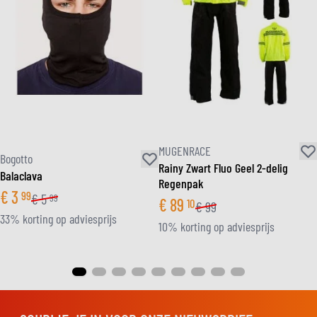
MUGENRACE
Bogotto
Rainy Zwart Fluo Geel 2-delig
Balaclava
Regenpak
€
3
99
€
5
99
€
89
10
€
99
33% korting op adviesprijs
10% korting op adviesprijs