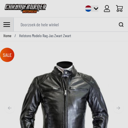
Cart
Doorzoek de hele winkel
Ga naar de inhoud
Home
/
Helstons Modelo Rag Jas Zwart Zwart
SALE