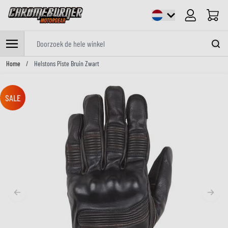
Cart
Doorzoek de hele winkel
Ga naar de inhoud
Home
/
Helstons Piste Bruin Zwart
SALE