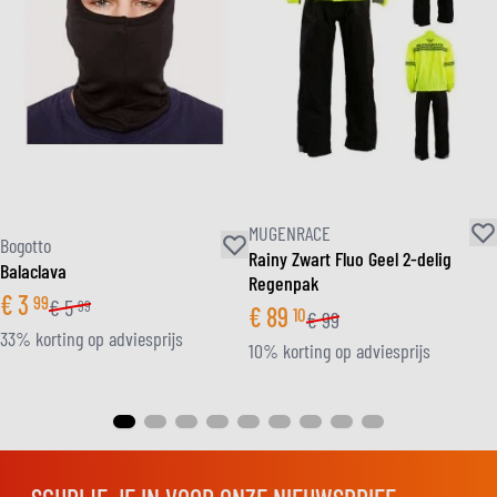
MUGENRACE
Bogotto
Rainy Zwart Fluo Geel 2-delig
Balaclava
Regenpak
€
3
99
€
5
99
€
89
10
€
99
33% korting op adviesprijs
10% korting op adviesprijs