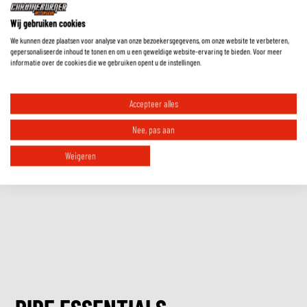
Wij gebruiken cookies
Moet ik handschoenen met een lange schacht in of over de mouw dragen?
We kunnen deze plaatsen voor analyse van onze bezoekersgegevens, om onze website te verbeteren,
gepersonaliseerde inhoud te tonen en om u een geweldige website-ervaring te bieden. Voor meer
informatie over de cookies die we gebruiken opent u de instellingen.
Hoe weet ik welke maat handschoenen ik moet hebben?
Accepteer alles
Waarom zijn er (bijna) geen 4-seizoenen handschoenen?
Nee, pas aan
Weigeren