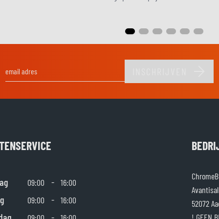
INSCHRIJVEN
E-mail adres
TENSERVICE
BEDRI
ChromeBu
ag
-
09:00
16:00
Avantisal
g
-
09:00
16:00
52072 Aa
dag
-
! GEEN B
09:00
16:00