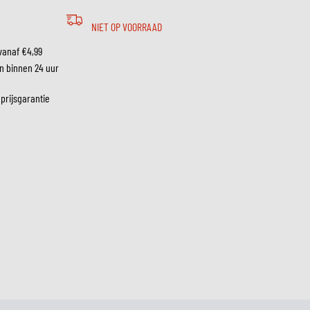
NIET OP VOORRAAD
LM
vanaf €4,99
n binnen 24 uur
 prijsgarantie