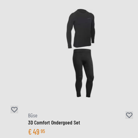
Büse
3D Comfort Ondergoed Set
€
49
95