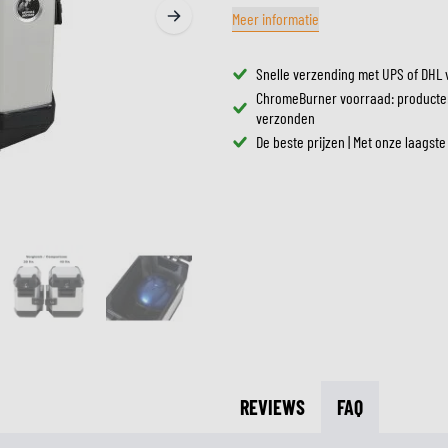
ZONNEVIZIEREN
Meer informatie
TANKTASSEN
CROSSBRILLEN
ZADELTASSEN
RESERVEONDERDELEN HE
Snelle verzending met UPS of DHL 
BESCHERMING & ACCESSOIRES
VRIJETIJDSKLEDING
BAGAGEREKKEN & BEVESTIGINGEN
BINNENVOERING HELM
ChromeBurner voorraad: producte
AIRBAGS
ACCESSOIRES
verzonden
BOVENLICHAAM BESCHERMING
TASSEN
De beste prijzen | Met onze laagste
ONDERLICHAAM BESCHERMING
PETTEN & MUTSEN
CROSS BESCHERMING
BRILLEN
REFLECTIEVESTEN
SCHOENEN
OVERIGE ACCESSOIRES
HOODIES & SWEATERS
JASSEN
LONGSLEEVES
BROEKEN
OVERHEMDEN
JURKEN & ROKKEN
REVIEWS
FAQ
SOKKEN
T-SHIRTS & POLO'S