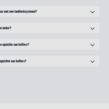
ktas met een tanklocksysteem?
jn motor?
en opzichte van koffers?
 opzichte van koffers?