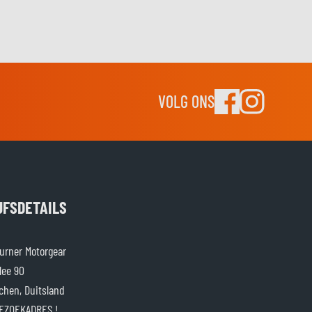
VOLG ONS
JFSDETAILS
rner Motorgear
lee 90
chen, Duitsland
EZOEKADRES !