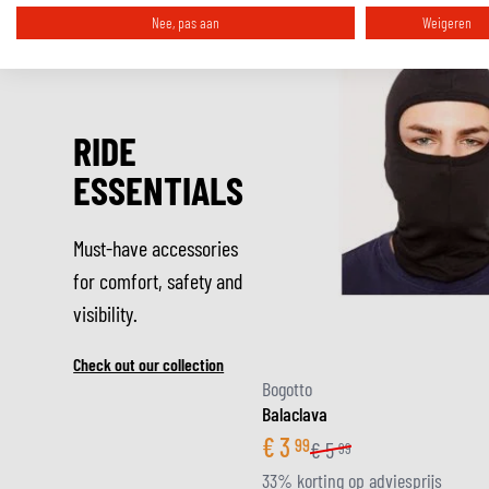
Nee, pas aan
Weigeren
RIDE
ESSENTIALS
Must-have accessories
for comfort, safety and
visibility.
Check out our collection
Bogotto
Balaclava
€
3
99
€
5
99
33% korting op adviesprijs