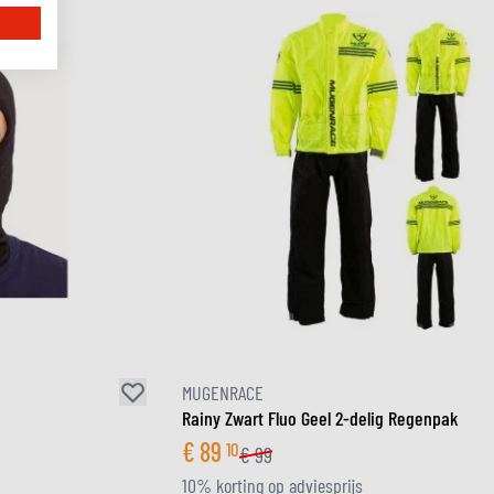
MUGENRACE
Rainy Zwart Fluo Geel 2-delig Regenpak
€
89
10
€
99
10% korting op adviesprijs