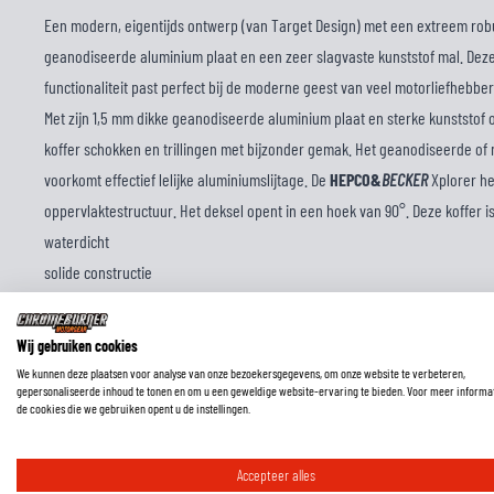
Een modern, eigentijds ontwerp (van Target Design) met een extreem rob
geanodiseerde aluminium plaat en een zeer slagvaste kunststof mal. Dez
functionaliteit past perfect bij de moderne geest van veel motorliefhebber
Met zijn 1,5 mm dikke geanodiseerde aluminium plaat en sterke kunststof
koffer schokken en trillingen met bijzonder gemak. Het geanodiseerde of
voorkomt effectief lelijke aluminiumslijtage. De
HEPCO&
BECKER
Xplorer h
oppervlaktestructuur. Het deksel opent in een hoek van 90°. Deze koffer 
waterdicht
solide constructie
40 liter uitvoering, geschikt voor 1 helm
incl. Sloten en sleutels
Wij gebruiken cookies
Bovenlader
We kunnen deze plaatsen voor analyse van onze bezoekersgegevens, om onze website te verbeteren,
gepersonaliseerde inhoud te tonen en om u een geweldige website-ervaring te bieden. Voor meer informa
Past op alle HEPCO&BECKER zijkofferdragers
de cookies die we gebruiken opent u de instellingen.
Aanbevolen belasting: 10 kg (raadpleeg de beperkingen van de modelspeci
Accepteer alles