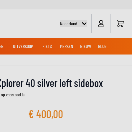
Cart
Nederland
EN
UITVERKOOP
FIETS
MERKEN
NIEUW
BLOG
NG LAARZEN
EN
TEN
FIETSSHIRTS
ACCU'S
OFFROAD- EN CROSSHELMEN
CROSS KLEDING
CRUISER LAARZEN
MERCHANDISE
CRUISER HANDSCHOENEN
lorer 40 silver left sidebox
CTEN
CROSS SHIRTS
ONDERHOUD
CROSS BROEKEN
 op voorraad is
ONDERHOUD
UDSPRODUCTEN
ADVENTUREHELMEN
€ 400,00
KNIE & ELLEBOOG SLIDERS