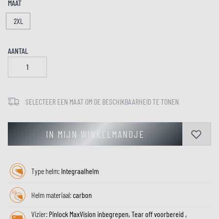
MAAT
2XL
AANTAL
SELECTEER EEN MAAT OM DE BESCHIKBAARHEID TE TONEN
IN MIJN WINKELMANDJE
Type helm:
Integraalhelm
Helm materiaal:
carbon
Vizier:
Pinlock MaxVision inbegrepen, Tear off voorbereid ,