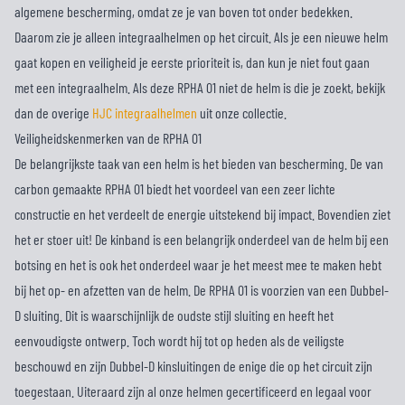
algemene bescherming, omdat ze je van boven tot onder bedekken.
Daarom zie je alleen integraalhelmen op het circuit. Als je een nieuwe helm
gaat kopen en veiligheid je eerste prioriteit is, dan kun je niet fout gaan
met een integraalhelm. Als deze RPHA 01 niet de helm is die je zoekt, bekijk
dan de overige
HJC integraalhelmen
uit onze collectie.
Veiligheidskenmerken van de RPHA 01
De belangrijkste taak van een helm is het bieden van bescherming. De van
carbon gemaakte RPHA 01 biedt het voordeel van een zeer lichte
constructie en het verdeelt de energie uitstekend bij impact. Bovendien ziet
het er stoer uit! De kinband is een belangrijk onderdeel van de helm bij een
botsing en het is ook het onderdeel waar je het meest mee te maken hebt
bij het op- en afzetten van de helm. De RPHA 01 is voorzien van een Dubbel-
D sluiting. Dit is waarschijnlijk de oudste stijl sluiting en heeft het
eenvoudigste ontwerp. Toch wordt hij tot op heden als de veiligste
beschouwd en zijn Dubbel-D kinsluitingen de enige die op het circuit zijn
toegestaan. Uiteraard zijn al onze helmen gecertificeerd en legaal voor