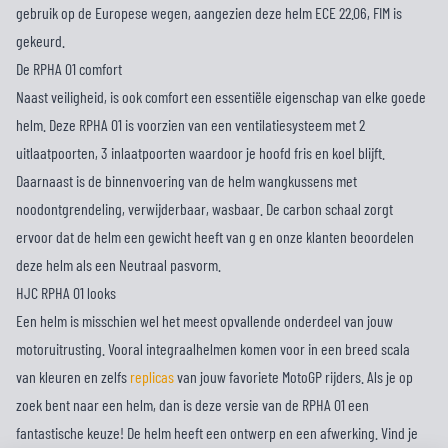
gebruik op de Europese wegen, aangezien deze helm ECE 22.06, FIM is
gekeurd.
De RPHA 01 comfort
Naast veiligheid, is ook comfort een essentiële eigenschap van elke goede
helm. Deze RPHA 01 is voorzien van een ventilatiesysteem met 2
uitlaatpoorten, 3 inlaatpoorten waardoor je hoofd fris en koel blijft.
Daarnaast is de binnenvoering van de helm wangkussens met
noodontgrendeling, verwijderbaar, wasbaar. De carbon schaal zorgt
ervoor dat de helm een gewicht heeft van g en onze klanten beoordelen
deze helm als een Neutraal pasvorm.
HJC RPHA 01 looks
Een helm is misschien wel het meest opvallende onderdeel van jouw
motoruitrusting. Vooral integraalhelmen komen voor in een breed scala
van kleuren en zelfs
replicas
van jouw favoriete MotoGP rijders. Als je op
zoek bent naar een helm, dan is deze versie van de RPHA 01 een
fantastische keuze! De helm heeft een ontwerp en een afwerking. Vind je