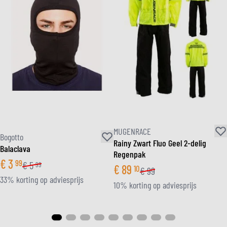
MUGENRACE
Bogotto
Rainy Zwart Fluo Geel 2-delig
Balaclava
Regenpak
€
3
99
€
5
99
€
89
10
€
99
33% korting op adviesprijs
10% korting op adviesprijs