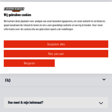
de helm wel mooi, maar is de kleur niet helemaal jouw smaak? We hebben
hier alle
beschikbare kleuren van de RPHA 01
!
Wij gebruiken cookies
Attentie:
Helmen worden verkocht met een transparant vizier, tenzij
We kunnen deze plaatsen voor analyse van onze bezoekersgegevens, om onze website te verbeteren,
anders vermeld.
gepersonaliseerde inhoud te tonen en om u een geweldige website-ervaring te bieden. Voor meer
informatie over de cookies die we gebruiken opent u de instellingen.
EXTRA INFORMATIE
Accepteer alles
MAATTABEL
Nee, pas aan
Weigeren
REVIEWS
FAQ
Hoe meet ik mijn helmmaat?