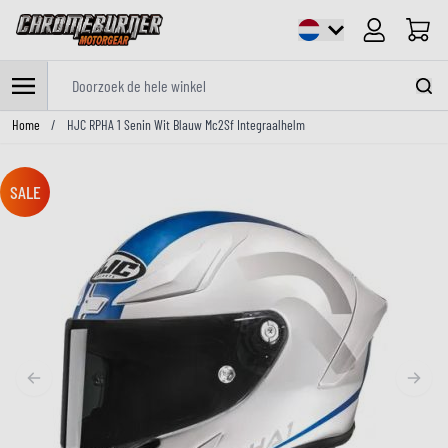
Cart
Doorzoek de hele winkel
Ga naar de inhoud
Home
/
HJC RPHA 1 Senin Wit Blauw Mc2Sf Integraalhelm
SALE