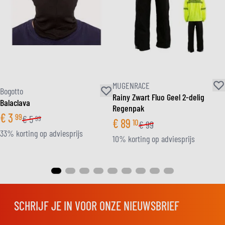
MUGENRACE
Bogotto
Rainy Zwart Fluo Geel 2-delig
Balaclava
Regenpak
€
3
99
€
5
99
€
89
10
€
99
33% korting op adviesprijs
10% korting op adviesprijs
SCHRIJF JE IN VOOR ONZE NIEUWSBRIEF