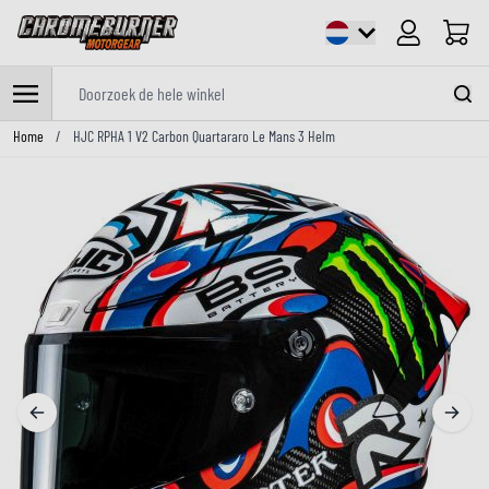
Cart
Doorzoek de hele winkel
Ga naar de inhoud
Home
/
HJC RPHA 1 V2 Carbon Quartararo Le Mans 3 Helm