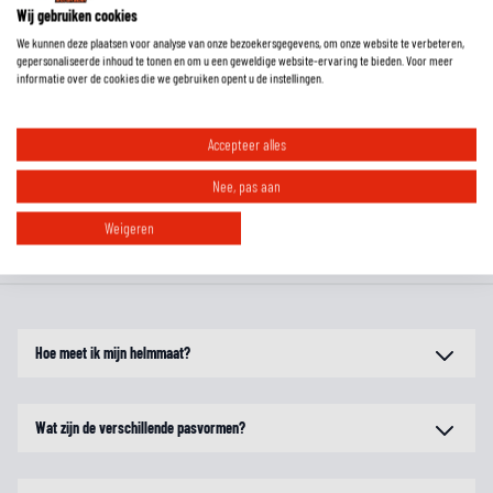
1 × Afscheurfolie
Wij gebruiken cookies
We kunnen deze plaatsen voor analyse van onze bezoekersgegevens, om onze website te verbeteren,
gepersonaliseerde inhoud te tonen en om u een geweldige website-ervaring te bieden. Voor meer
EXTRA INFORMATIE
informatie over de cookies die we gebruiken opent u de instellingen.
MAATTABEL
Accepteer alles
Nee, pas aan
REVIEWS
Weigeren
FAQ
Hoe meet ik mijn helmmaat?
Wat zijn de verschillende pasvormen?