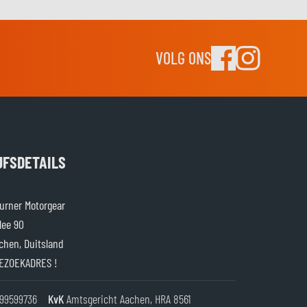
VOLG ONS
JFSDETAILS
rner Motorgear
lee 90
chen, Duitsland
EZOEKADRES !
99599736
KvK
Amtsgericht Aachen, HRA 8561