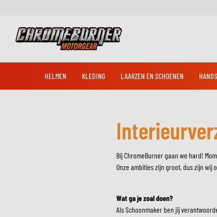
HELMEN
KLEDING
LAARZEN EN SCHOENEN
HANDS
Ga naar de inhoud
Interieurver
RACE HANDSCHOENEN
BERGING & BEVEILIGING
RACE LAARZEN
JASSEN
INTEGRAALHELMEN
BESCHERMING
COMMUNICATIESYSTEMEN
FIETSHANDSCHOENEN
A
HA
SLOTEN
RACE JASSEN
HOEZEN
ADVENTURE & TOURING JASSEN
FIETSSCHOENEN
Bij ChromeBurner gaan we hard! Momen
REMONDERDELEN
DRUPPELLADERS
CRUISER JASSEN
Onze ambities zijn groot, dus zijn wi
MULTIHELMEN
REMKLAUWEN
PADDOCKSTANDS
STREET JASSEN
MX HANDSCHOENEN
SCHOENEN EN SNEAKERS
HOOFDREMCILINDERS
TRANSPORT
Wat ga je zoal doen?
HOODIES & -SHIRTS
Als Schoonmaker ben jij verantwoorde