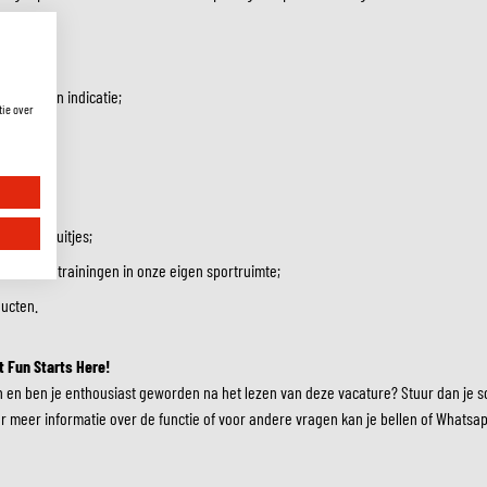
t voor een indicatie;
tie over
r km);
ste teamuitjes;
ettlebell trainingen in onze eigen sportruimte;
ucten.
t Fun Starts Here!
 en ben je enthousiast geworden na het lezen van deze vacature? Stuur dan je sol
or meer informatie over de functie of voor andere vragen kan je bellen of Whats