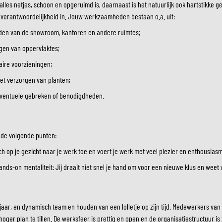
 alles netjes, schoon en opgeruimd is, daarnaast is het natuurlijk ook hartstikke 
ZONNEVIZIEREN
TANKTASSEN
k verantwoordelijkheid in. Jouw werkzaamheden bestaan o.a. uit:
CROSSBRILLEN
ZADELTASSEN
en van de showroom, kantoren en andere ruimtes;
RESERVEONDERDELEN HE
BESCHERMING & ACCESSOIRES
VRIJETIJDSKLEDING
BAGAGEREKKEN & BEVESTIGINGEN
BINNENVOERING HELM
igen van oppervlaktes;
AIRBAGS
ACCESSOIRES
ire voorzieningen;
BOVENLICHAAM BESCHERMING
TASSEN
ONDERLICHAAM BESCHERMING
PETTEN & MUTSEN
et verzorgen van planten;
CROSS BESCHERMING
BRILLEN
eventuele gebreken of benodigdheden.
REFLECTIEVESTEN
SCHOENEN
OVERIGE ACCESSOIRES
HOODIES & SWEATERS
JASSEN
n de volgende punten:
LONGSLEEVES
ch op je gezicht naar je werk toe en voert je werk met veel plezier en enthousiasm
BROEKEN
ands-on mentaliteit: Jij draait niet snel je hand om voor een nieuwe klus en weet
OVERHEMDEN
JURKEN & ROKKEN
SOKKEN
jaar, en dynamisch team en houden van een lolletje op zijn tijd. Medewerkers va
T-SHIRTS & POLO'S
oger plan te tillen. De werksfeer is prettig en open en de organisatiestructuur i