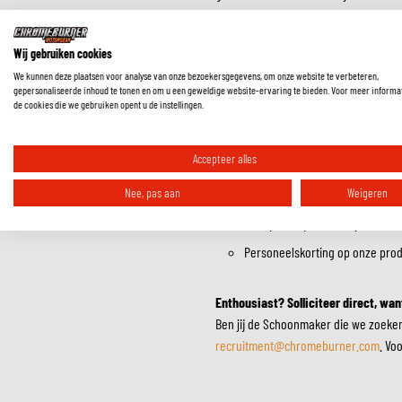
interne lijnen.
Verder krijg je bij ons:
Wij gebruiken cookies
We kunnen deze plaatsen voor analyse van onze bezoekersgegevens, om onze website te verbeteren,
Marktconform salaris - bel gerus
gepersonaliseerde inhoud te tonen en om u een geweldige website-ervaring te bieden. Voor meer informa
de cookies die we gebruiken opent u de instellingen.
24 vakantiedagen o.b.v. 40 uur;
Vakantiegeld (8%)
Accepteer alles
Reiskostenvergoeding (€0,21 pe
Nee, pas aan
Weigeren
Vrijdagmiddagborrels en de leuk
Onbeperkt sporten en personal k
Personeelskorting op onze prod
Enthousiast? Solliciteer direct, wan
Ben jij de Schoonmaker die we zoeken
recruitment@chromeburner.com
. Vo