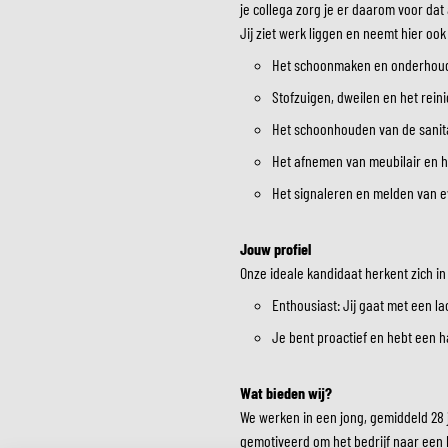
je collega zorg je er daarom voor dat
Jij ziet werk liggen en neemt hier oo
Het schoonmaken en onderhoud
MIDDEN & ONDERKLEDING
Stofzuigen, dweilen en het rein
ONDERKLEDING
Het schoonhouden van de sanita
MIDDENKLEDING
COLLETJES & HELMMUTSEN
Het afnemen van meubilair en h
SOKKEN
Het signaleren en melden van 
KOELVESTEN
Jouw profiel
Onze ideale kandidaat herkent zich i
Enthousiast: Jij gaat met een la
Je bent proactief en hebt een h
Wat bieden wij?
We werken in een jong, gemiddeld 28 
gemotiveerd om het bedrijf naar een h