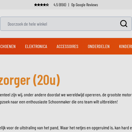
4.5 (656)
|
Op Google Reviews
Doorzoek de hele winkel
CHOENEN
ELEKTRONICA
ACCESSOIRES
ONDERDELEN
KINDER
zorger (20u)
DVENTURE & TOURING
BAGAGE
OFFROAD LAARZEN
BROEKEN
SYSTEEMHELMEN
UITLATEN
NAVIGATIESYSTEMEN
FIETSHELMEN
JETHELMEN
PAKKEN
ADVENTURE & TOURI
STREET HANDSCHOEN
TELEFOONHOUDERS
SCHOONMAAKPRODUC
STUREN
FIETSBROEKEN
NDSCHOENEN
TOPKOFFERS
RACE BROEKEN
EENDELIGE PAKKEN
HELM SCHOONMAAKPRODU
ZIJKOFFERS
ADVENTURE & TOURING BROEKEN
TWEEDELIGE PAKKEN
KLEDING SCHOONMAAK & 
teel zijn wij, onder andere doordat we wereldwijd opereren, de grootste motork
KOPPELINGSONDERDELEN
ZADELS
RUGZAKKEN
JEANS
SCHOONMAAK & ONDERHO
j opzoek naar een enthousiaste Schoonmaker die ons team wilt uitbreiden!
REPLICA HELMEN
HELM ACCESSOIRES
BEEN & HEUP TASSEN
LOSSE ONDERDELEN LAARZEN
GEHOORBESCHERMING
ZACHTE ZIJKOFFERS
VIZIEREN
ROLTASSEN & DRYBAGS
PROTECTIEVESTEN
REGENKLEDING
PINLOCK VIZIEREN
lijk voor de uitstraling van het pand. Waar het netjes en opgeruimd is, kan har
ZIJTASSEN