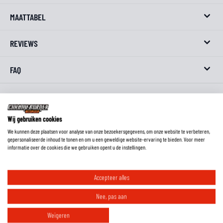
MAATTABEL
REVIEWS
FAQ
Wij gebruiken cookies
We kunnen deze plaatsen voor analyse van onze bezoekersgegevens, om onze website te verbeteren,
gepersonaliseerde inhoud te tonen en om u een geweldige website-ervaring te bieden. Voor meer
informatie over de cookies die we gebruiken opent u de instellingen.
Accepteer alles
Nee, pas aan
RIDE ESSENTIALS
Weigeren