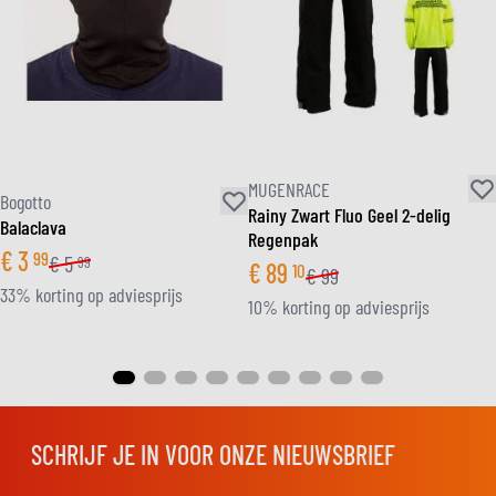
MUGENRACE
Bogotto
Rainy Zwart Fluo Geel 2-delig
Balaclava
Regenpak
€
3
99
€
5
99
€
89
10
€
99
33% korting op adviesprijs
10% korting op adviesprijs
SCHRIJF JE IN VOOR ONZE NIEUWSBRIEF