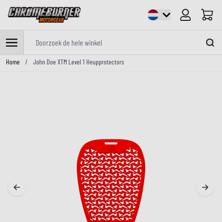
Cart
Doorzoek de hele winkel
Ga naar de inhoud
Home
/
John Doe XTM Level 1 Heupprotectors