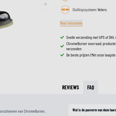
ZONNEVIZIEREN
TANKTASSEN
Sluitingssysteem:
Veters
CROSSBRILLEN
ZADELTASSEN
RESERVEONDERDELEN HE
BESCHERMING & ACCESSOIRES
VRIJETIJDSKLEDING
BAGAGEREKKEN & BEVESTIGINGEN
Meer informatie
BINNENVOERING HELM
AIRBAGS
ACCESSOIRES
BOVENLICHAAM BESCHERMING
TASSEN
Snelle verzending met UPS of DHL 
ONDERLICHAAM BESCHERMING
PETTEN & MUTSEN
ChromeBurner voorraad: producte
CROSS BESCHERMING
verzonden
BRILLEN
De beste prijzen | Met onze laagste
REFLECTIEVESTEN
SCHOENEN
OVERIGE ACCESSOIRES
HOODIES & SWEATERS
JASSEN
LONGSLEEVES
BROEKEN
REVIEWS
FAQ
OVERHEMDEN
JURKEN & ROKKEN
SOKKEN
Wat is de pasvorm van deze laar
otorschoenen van ChromeBurner.
T-SHIRTS & POLO'S