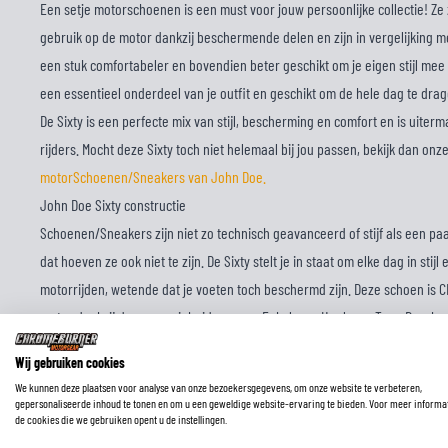
Een setje motorschoenen is een must voor jouw persoonlijke collectie! Ze z
gebruik op de motor dankzij beschermende delen en zijn in vergelijking m
een stuk comfortabeler en bovendien beter geschikt om je eigen stijl mee 
een essentieel onderdeel van je outfit en geschikt om de hele dag te dragen
De Sixty is een perfecte mix van stijl, bescherming en comfort en is uite
rijders. Mocht deze Sixty toch niet helemaal bij jou passen, bekijk dan onz
motorSchoenen/Sneakers van John Doe.
John Doe Sixty constructie
Schoenen/Sneakers zijn niet zo technisch geavanceerd of stijf als een pa
dat hoeven ze ook niet te zijn. De Sixty stelt je in staat om elke dag in sti
motorrijden, wetende dat je voeten toch beschermd zijn. Deze schoen is 
motor dankzij de aanwezigheid van een Enkel cup, Heel cup, Teen Besche
Sixty voorzien voorzien van Geen actieve ventilatie waardoor hij perfect i
Wij gebruiken cookies
collectie. De Veters zorgen voor een goede aansluiting.
We kunnen deze plaatsen voor analyse van onze bezoekersgegevens, om onze website te verbeteren,
John Doe Sixty uiterlijk
gepersonaliseerde inhoud te tonen en om u een geweldige website-ervaring te bieden. Voor meer informa
de cookies die we gebruiken opent u de instellingen.
De Sixty kan zowel op als naast de motor gedragen worden door het hoge