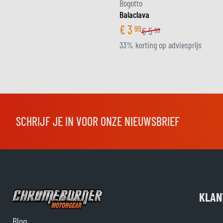
Bogotto
Balaclava
€
3
99
€
5
99
33% korting op adviesprijs
SCHRIJF JE IN VOOR ONZE NIEUWSBRIEF
KLAN
Blog