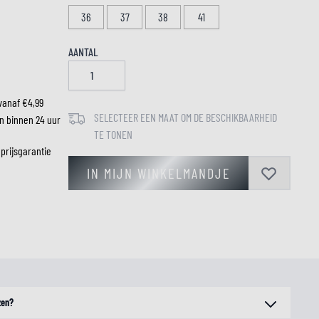
36
37
38
41
LM
AANTAL
vanaf €4,99
SELECTEER EEN MAAT OM DE BESCHIKBAARHEID
n binnen 24 uur
TE TONEN
 prijsgarantie
IN MIJN WINKELMANDJE
zen?