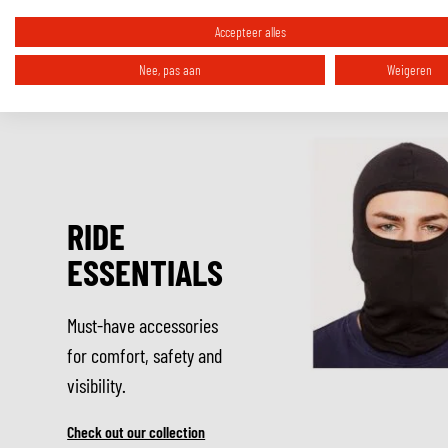
perfect bij de rest van je kledingstijl te matchen is. Mocht deze Sixty in Z
Accepteer alles
zijn, kijk dan ook naar de
andere kleurstellingen van de Sixty!
Nee, pas aan
Weigeren
RIDE
ESSENTIALS
Must-have accessories
for comfort, safety and
visibility.
Check out our collection