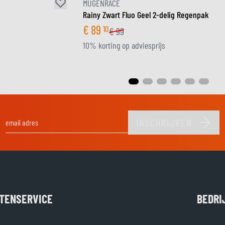
MUGENRACE
Rainy Zwart Fluo Geel 2-delig Regenpak
€
89
10
€
99
10% korting op adviesprijs
INSCHRIJVEN
E-mail adres
TENSERVICE
BEDRI