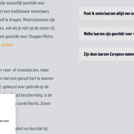
ijn natuurlijk geschikt voor
et een traditionele motorlaars
Moet ik motorlaarzen altijd een m
uit te dragen. Motorschoenen zijn
, ook als je niet op de motor zit.
Welke laarzen zijn geschikt voor
rmate geschikt voor Chopper/Retro
e
andere
Zijn deze laarzen Europese mate
ar race- of crosslaarzen, maar
jl en met een gerust hart te kunnen
CE-gekeurd voor gebruik op de
rming. Naast bescherming, is de
s voor jouw Lente/Herfst, Zomer
tie over
 draagcomfort en doordat hij