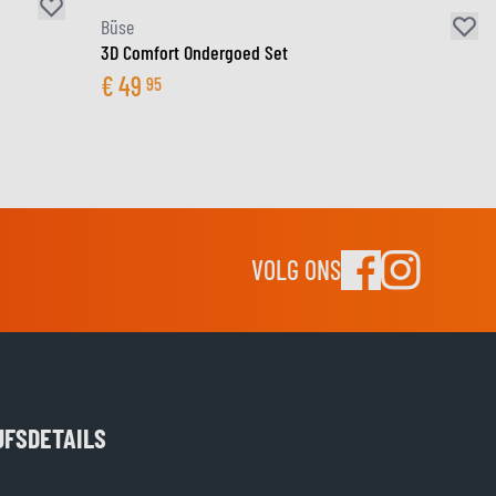
Büse
3D Comfort Ondergoed Set
€
49
95
VOLG ONS
JFSDETAILS