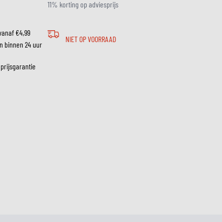
11% korting op adviesprijs
vanaf €4,99
LM
NIET OP VOORRAAD
n binnen 24 uur
 prijsgarantie