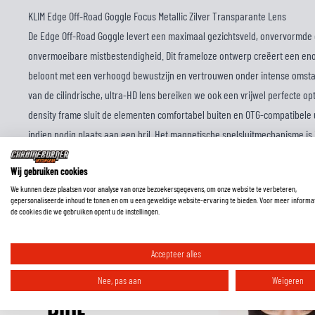
KLIM Edge Off-Road Goggle Focus Metallic Zilver Transparante Lens
De Edge Off-Road Goggle levert een maximaal gezichtsveld, onvervormde 
onvermoeibare mistbestendigheid. Dit frameloze ontwerp creëert een enorm
beloont met een verhoogd bewustzijn en vertrouwen onder intense omsta
van de cilindrische, ultra-HD lens bereiken we ook een vrijwel perfecte op
density frame sluit de elementen comfortabel buiten en OTG-compatibele 
indien nodig plaats aan een bril. Het magnetische snelsluitmechanisme is in
Edge is de meest gestroomlijnde, functionele off-roadbril die je kunt kope
Wij gebruiken cookies
We kunnen deze plaatsen voor analyse van onze bezoekersgegevens, om onze website te verbeteren,
gepersonaliseerde inhoud te tonen en om u een geweldige website-ervaring te bieden. Voor meer informa
de cookies die we gebruiken opent u de instellingen.
Accepteer alles
Nee, pas aan
Weigeren
RIDE