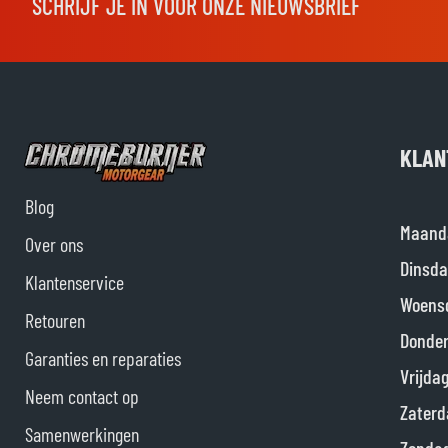
SCHRIJF JE IN VOOR ONZE NIEUWSBRIEF
KLAN
Blog
Maand
Over ons
Dinsda
Klantenservice
Woens
Retouren
Donde
Garanties en reparaties
Vrijda
Neem contact op
Zaterd
Samenwerkingen