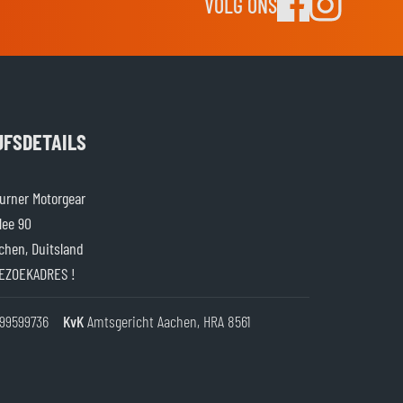
VOLG ONS
JFSDETAILS
rner Motorgear
lee 90
chen, Duitsland
EZOEKADRES !
99599736
KvK
Amtsgericht Aachen, HRA 8561