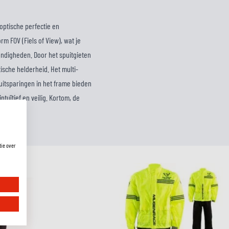
optische perfectie en
 FOV (Fiels of View), wat je
ndigheden. Door het spuitgieten
tische helderheid. Het multi-
uitsparingen in het frame bieden
tuïtief en veilig. Kortom, de
n.
tie over