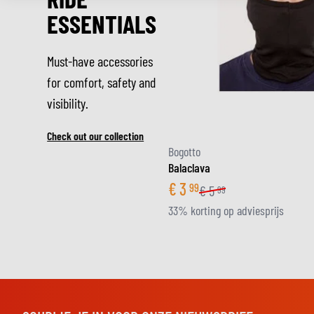
ESSENTIALS
Must-have accessories
for comfort, safety and
visibility.
Check out our collection
Bogotto
Balaclava
€
3
99
€
5
99
33% korting op adviesprijs