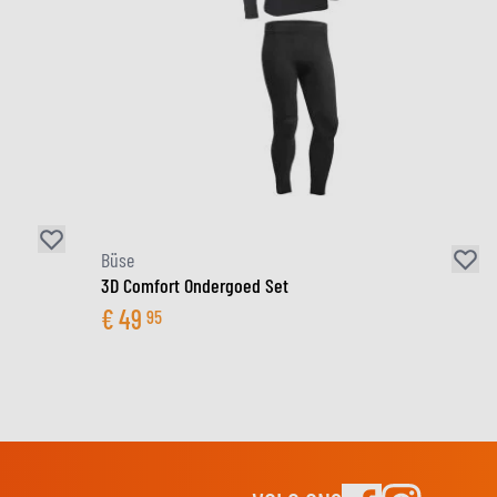
Büse
3D Comfort Ondergoed Set
€
49
95