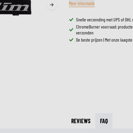
Meer informatie
ZONNEVIZIEREN
TANKTASSEN
CROSSBRILLEN
ZADELTASSEN
Snelle verzending met UPS of DHL 
RESERVEONDERDELEN HE
BESCHERMING & ACCESSOIRES
VRIJETIJDSKLEDING
BAGAGEREKKEN & BEVESTIGINGEN
ChromeBurner voorraad: producte
BINNENVOERING HELM
AIRBAGS
ACCESSOIRES
verzonden
BOVENLICHAAM BESCHERMING
TASSEN
De beste prijzen | Met onze laagste
ONDERLICHAAM BESCHERMING
PETTEN & MUTSEN
CROSS BESCHERMING
BRILLEN
REFLECTIEVESTEN
SCHOENEN
OVERIGE ACCESSOIRES
HOODIES & SWEATERS
JASSEN
LONGSLEEVES
BROEKEN
OVERHEMDEN
JURKEN & ROKKEN
REVIEWS
FAQ
SOKKEN
T-SHIRTS & POLO'S