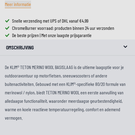
Meer informatie
Snelle verzending met UPS of DHL vanaf €4,99
ChromeBurner voorraad: producten binnen 24 uur verzonden
De beste prijzen | Met onze laagste prijsgarantie
OMSCHRIJVING
De KLIM® TETON MERINO WOOL BASISLAAG is de ultieme laagoptie voor je
outdooravontuur op motorfietsen, sneeuwscooters of andere
buitenactiviteiten. Gebouwd met een KLIM®-specifieke 80/20 formule van
merinowol / nylon, biedt TETON MERINO WOOL een eerste aanvulling van
alledaagse functionaliteit, waaronder meerdaagse geurbestendigheid,
warme en koele reactieve temperatuurregeling, comfort en ademend
vermogen.