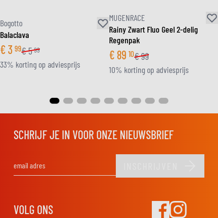
MUGENRACE
Bogotto
Rainy Zwart Fluo Geel 2-delig
Balaclava
Regenpak
€
3
99
€
5
99
€
89
10
€
99
33% korting op adviesprijs
10% korting op adviesprijs
SCHRIJF JE IN VOOR ONZE NIEUWSBRIEF
INSCHRIJVEN
E-mail adres
VOLG ONS