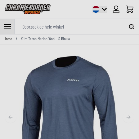
Cart
Doorzoek de hele winkel
Ga naar de inhoud
Home
/
Klim Teton Merino Wool LS Blauw