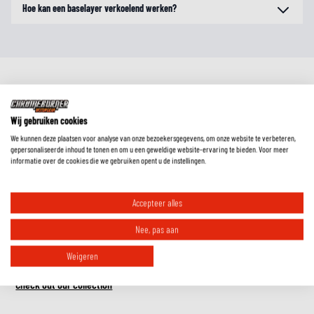
Hoe kan een baselayer verkoelend werken?
Wij gebruiken cookies
We kunnen deze plaatsen voor analyse van onze bezoekersgegevens, om onze website te verbeteren,
gepersonaliseerde inhoud te tonen en om u een geweldige website-ervaring te bieden. Voor meer
informatie over de cookies die we gebruiken opent u de instellingen.
RIDE ESSENTIALS
Accepteer alles
Must-have accessories for comfort, safety
Nee, pas aan
and visibility.
Weigeren
Check out our collection