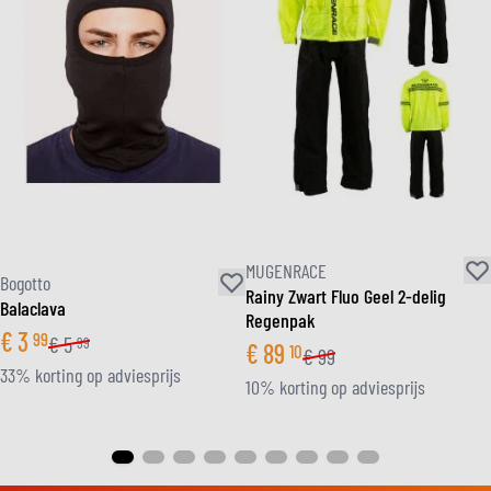
MUGENRACE
Bogotto
Rainy Zwart Fluo Geel 2-delig
Balaclava
Regenpak
€
3
99
€
5
99
€
89
10
€
99
33% korting op adviesprijs
10% korting op adviesprijs