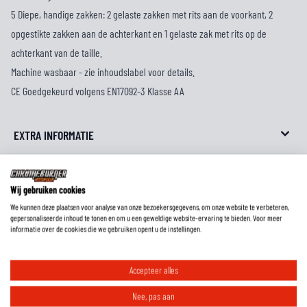
5 Diepe, handige zakken: 2 gelaste zakken met rits aan de voorkant, 2
opgestikte zakken aan de achterkant en 1 gelaste zak met rits op de
achterkant van de taille.
Machine wasbaar - zie inhoudslabel voor details.
CE Goedgekeurd volgens EN17092-3 Klasse AA
EXTRA INFORMATIE
MAATTABEL
Wij gebruiken cookies
REVIEWS
We kunnen deze plaatsen voor analyse van onze bezoekersgegevens, om onze website te verbeteren,
gepersonaliseerde inhoud te tonen en om u een geweldige website-ervaring te bieden. Voor meer
informatie over de cookies die we gebruiken opent u de instellingen.
FAQ
Accepteer alles
Nee, pas aan
Hoe weet ik wat de lengtemaat van een broek is?