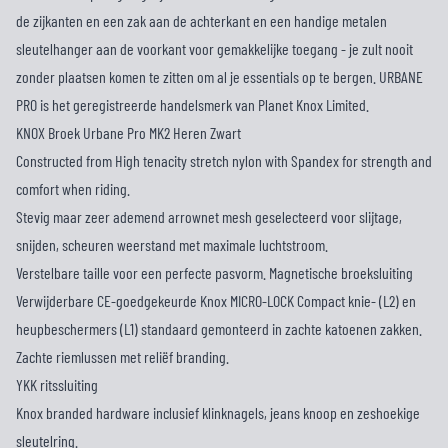
de zijkanten en een zak aan de achterkant en een handige metalen
sleutelhanger aan de voorkant voor gemakkelijke toegang - je zult nooit
zonder plaatsen komen te zitten om al je essentials op te bergen. URBANE
PRO is het geregistreerde handelsmerk van Planet Knox Limited.
KNOX Broek Urbane Pro MK2 Heren Zwart
Constructed from High tenacity stretch nylon with Spandex for strength and
comfort when riding.
Stevig maar zeer ademend arrownet mesh geselecteerd voor slijtage,
snijden, scheuren weerstand met maximale luchtstroom.
Verstelbare taille voor een perfecte pasvorm. Magnetische broeksluiting
Verwijderbare CE-goedgekeurde Knox MICRO-LOCK Compact knie- (L2) en
heupbeschermers (L1) standaard gemonteerd in zachte katoenen zakken.
Zachte riemlussen met reliëf branding.
YKK ritssluiting
Knox branded hardware inclusief klinknagels, jeans knoop en zeshoekige
sleutelring.