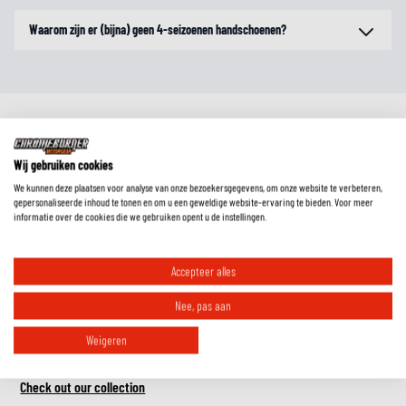
Waarom zijn er (bijna) geen 4-seizoenen handschoenen?
Wij gebruiken cookies
We kunnen deze plaatsen voor analyse van onze bezoekersgegevens, om onze website te verbeteren,
gepersonaliseerde inhoud te tonen en om u een geweldige website-ervaring te bieden. Voor meer
informatie over de cookies die we gebruiken opent u de instellingen.
RIDE ESSENTIALS
Accepteer alles
Nee, pas aan
Must-have accessories for comfort, safety
Weigeren
and visibility.
Check out our collection