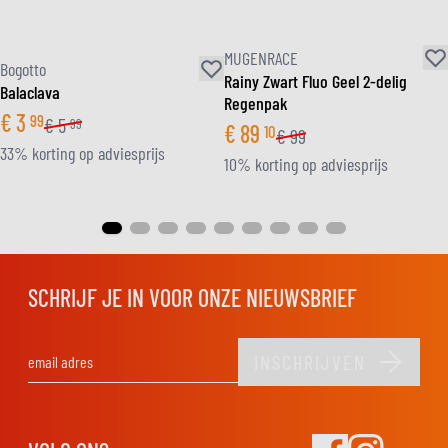
MUGENRACE
Bogotto
Rainy Zwart Fluo Geel 2-delig
Balaclava
Regenpak
€
3
99
€
5
99
€
89
10
€
99
33% korting op adviesprijs
10% korting op adviesprijs
SCHRIJF JE IN VOOR ONZE NIEUWSBRIEF
INSCHRIJVEN
E-mail adres