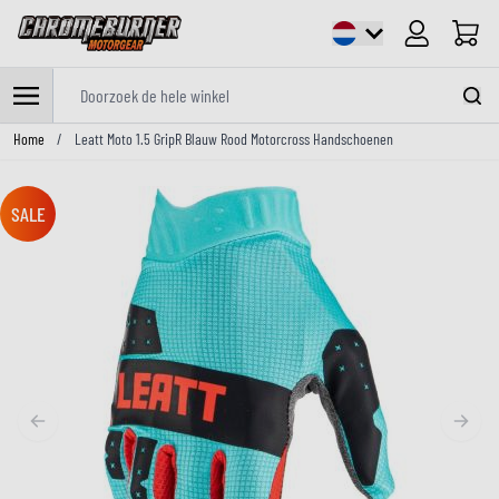
Cart
Doorzoek de hele winkel
Ga naar de inhoud
Home
/
Leatt Moto 1.5 GripR Blauw Rood Motorcross Handschoenen
SALE