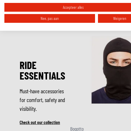
1x Leatt Vizion 2.5 Royal motorcrossbril
Accepteer alles
Nee, pas aan
Weigeren
RIDE
ESSENTIALS
Must-have accessories
for comfort, safety and
visibility.
Check out our collection
Bogotto