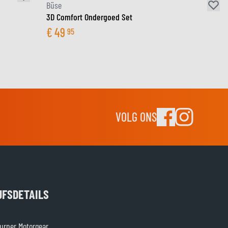
Büse
3D Comfort Ondergoed Set
€
49
95
VOLG ONS
JFSDETAILS
rner Motorgear