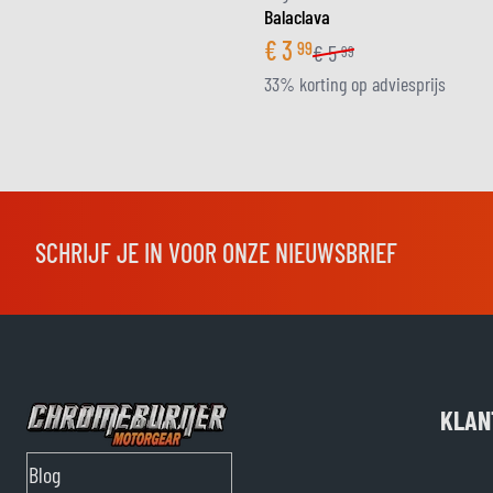
Balaclava
€
3
99
€
5
99
33% korting op adviesprijs
SCHRIJF JE IN VOOR ONZE NIEUWSBRIEF
KLAN
Blog