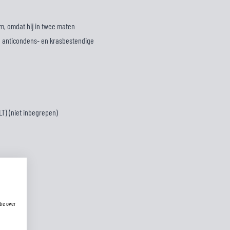
lm, omdat hij in twee maten
 de anticondens- en krasbestendige
LT) (niet inbegrepen)
tie over