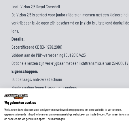
Leatt Vizion 2.5 Royal Crossbril
De Vizion 2.5 is perfect voor junior rijders en mensen met een kleinere he
verkrijgbaar is. Je ogen zijn beschermd en je zicht is uitstekend dankzij
lens.
Details:
Gecertificeerd CE (EN 1938:2010)
Voldoet aan de PBM-verordening (EU) 2016/425
Optionele lenzen zijn verkrijgbaar met een lichttransmissie van 22-90% (V
Eigenschappen:
Dubbellaags, anti-zweet schuim
Harde coating tegen krassen en condens
Compatibel met Leatt Roll-Off kit van 45 mm (optioneel)
Wij gebruiken cookies
Antislipband met coating van 40 mm
We kunnen deze plaatsen voor analyse van onze bezoekersgegevens, om onze website te verbeteren,
OTG – Geschikt voor over de bril
gepersonaliseerde inhoud te tonen en om u een geweldige website-ervaring te bieden. Voor meer informa
de cookies die we gebruiken opent u de instellingen.
Klaar voor afscheuren met pinnen (Afscheurverpakking niet inbegrepen)
Inhoud van de verpakking: