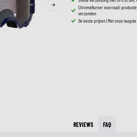
ZONNEVIZIEREN
ChromeBurner voorraad: producte
TANKTASSEN
CROSSBRILLEN
verzonden
ZADELTASSEN
De beste prijzen | Met onze laagste
RESERVEONDERDELEN HE
BESCHERMING & ACCESSOIRES
VRIJETIJDSKLEDING
BAGAGEREKKEN & BEVESTIGINGEN
BINNENVOERING HELM
AIRBAGS
ACCESSOIRES
BOVENLICHAAM BESCHERMING
TASSEN
ONDERLICHAAM BESCHERMING
PETTEN & MUTSEN
CROSS BESCHERMING
BRILLEN
REFLECTIEVESTEN
SCHOENEN
OVERIGE ACCESSOIRES
HOODIES & SWEATERS
JASSEN
LONGSLEEVES
BROEKEN
OVERHEMDEN
JURKEN & ROKKEN
REVIEWS
FAQ
SOKKEN
T-SHIRTS & POLO'S