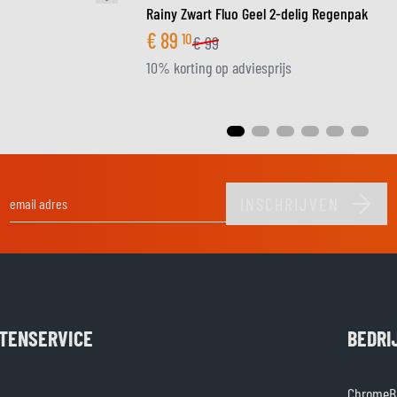
Rainy Zwart Fluo Geel 2-delig Regenpak
€
89
10
€
99
10% korting op adviesprijs
INSCHRIJVEN
E-mail adres
TENSERVICE
BEDRI
ChromeBu