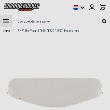
Cart
Doorzoek de hele winkel
Ga naar de inhoud
Home
/
LS2 70 Max Vision FF808/FF820 DKS521 Pinlock-lens