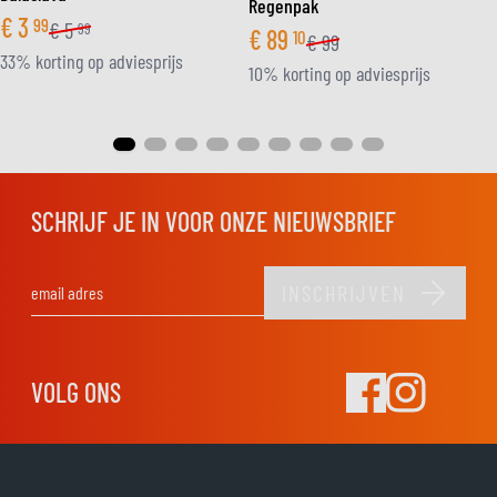
Regenpak
€
3
99
€
5
99
€
89
10
€
99
33% korting op adviesprijs
10% korting op adviesprijs
SCHRIJF JE IN VOOR ONZE NIEUWSBRIEF
INSCHRIJVEN
E-mail adres
VOLG ONS