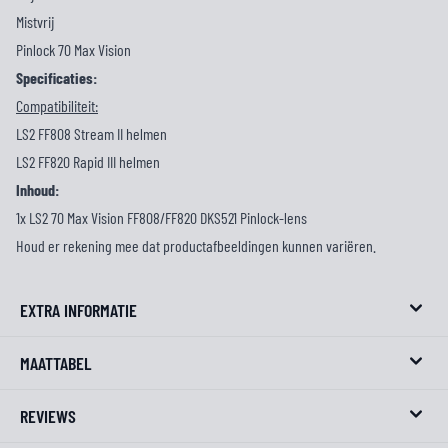
Mistvrij
Pinlock 70 Max Vision
Specificaties:
Compatibiliteit:
LS2 FF808 Stream II helmen
LS2 FF820 Rapid III helmen
Inhoud:
1x LS2 70 Max Vision FF808/FF820 DKS521 Pinlock-lens
Houd er rekening mee dat productafbeeldingen kunnen variëren.
EXTRA INFORMATIE
MAATTABEL
REVIEWS