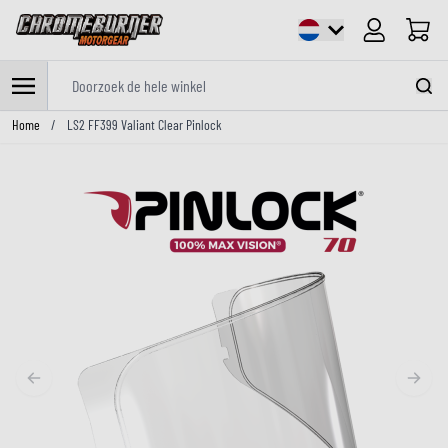
Cart
Doorzoek de hele winkel
Ga naar de inhoud
Home
/
LS2 FF399 Valiant Clear Pinlock