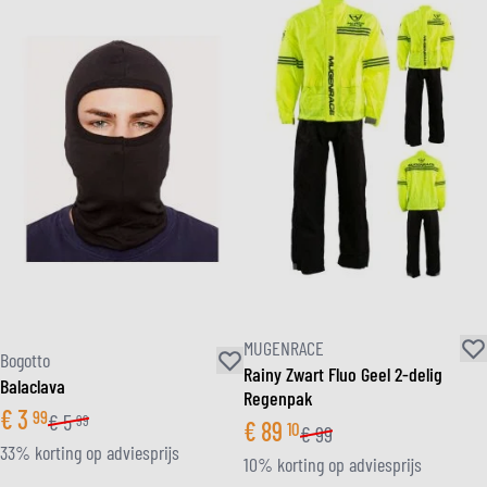
MUGENRACE
Bogotto
Rainy Zwart Fluo Geel 2-delig
Balaclava
Regenpak
€
3
99
€
5
99
€
89
10
€
99
33% korting op adviesprijs
10% korting op adviesprijs