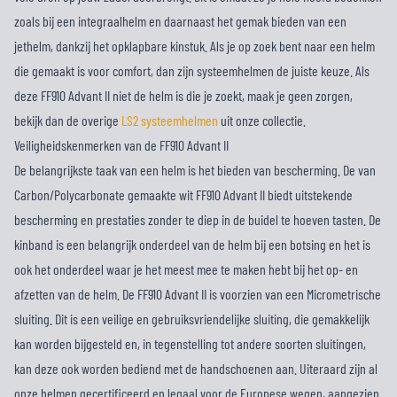
zoals bij een integraalhelm en daarnaast het gemak bieden van een
jethelm, dankzij het opklapbare kinstuk. Als je op zoek bent naar een helm
die gemaakt is voor comfort, dan zijn systeemhelmen de juiste keuze. Als
deze FF910 Advant II niet de helm is die je zoekt, maak je geen zorgen,
bekijk dan de overige
LS2 systeemhelmen
uit onze collectie.
Veiligheidskenmerken van de FF910 Advant II
De belangrijkste taak van een helm is het bieden van bescherming. De van
Carbon/Polycarbonate gemaakte wit FF910 Advant II biedt uitstekende
bescherming en prestaties zonder te diep in de buidel te hoeven tasten. De
kinband is een belangrijk onderdeel van de helm bij een botsing en het is
ook het onderdeel waar je het meest mee te maken hebt bij het op- en
afzetten van de helm. De FF910 Advant II is voorzien van een Micrometrische
sluiting. Dit is een veilige en gebruiksvriendelijke sluiting, die gemakkelijk
kan worden bijgesteld en, in tegenstelling tot andere soorten sluitingen,
kan deze ook worden bediend met de handschoenen aan. Uiteraard zijn al
onze helmen gecertificeerd en legaal voor de Europese wegen, aangezien