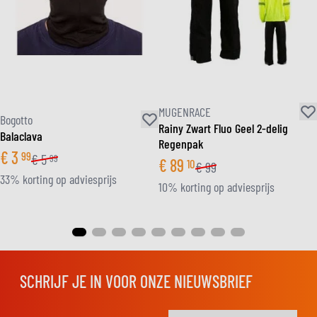
MUGENRACE
Bogotto
Rainy Zwart Fluo Geel 2-delig
Balaclava
Regenpak
€
3
99
€
5
99
€
89
10
€
99
33% korting op adviesprijs
10% korting op adviesprijs
SCHRIJF JE IN VOOR ONZE NIEUWSBRIEF