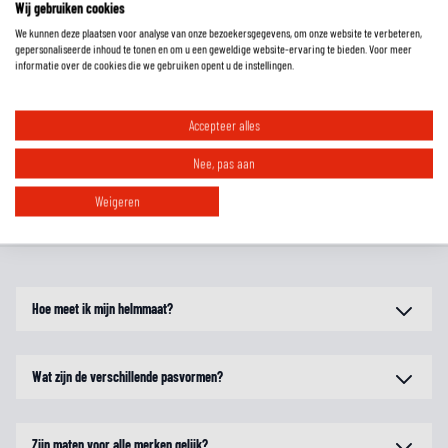
Wij gebruiken cookies
We kunnen deze plaatsen voor analyse van onze bezoekersgegevens, om onze website te verbeteren,
gepersonaliseerde inhoud te tonen en om u een geweldige website-ervaring te bieden. Voor meer
EXTRA INFORMATIE
informatie over de cookies die we gebruiken opent u de instellingen.
MAATTABEL
Accepteer alles
Nee, pas aan
REVIEWS
Weigeren
FAQ
Hoe meet ik mijn helmmaat?
Wat zijn de verschillende pasvormen?
Zijn maten voor alle merken gelijk?