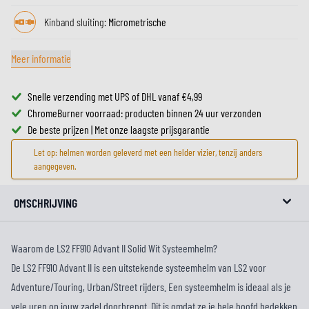
Kinband sluiting:
Micrometrische
Meer informatie
Snelle verzending met UPS of DHL vanaf €4,99
ChromeBurner voorraad: producten binnen 24 uur verzonden
De beste prijzen | Met onze laagste prijsgarantie
Let op: helmen worden geleverd met een helder vizier, tenzij anders
aangegeven.
OMSCHRIJVING
Waarom de LS2 FF910 Advant II Solid Wit Systeemhelm?
De LS2 FF910 Advant II is een uitstekende systeemhelm van LS2 voor
Adventure/Touring, Urban/Street rijders. Een systeemhelm is ideaal als je
vele uren op jouw zadel doorbrengt. Dit is omdat ze je hele hoofd bedekken