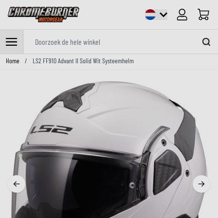
Cart
Doorzoek de hele winkel
Ga naar de inhoud
Home
/
LS2 FF910 Advant II Solid Wit Systeemhelm