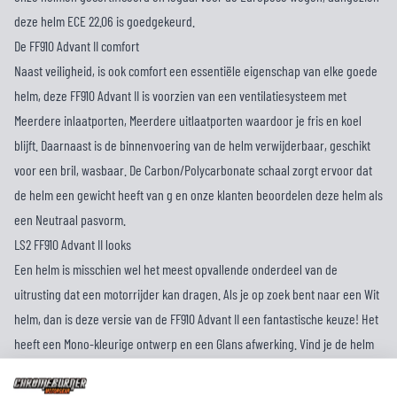
deze helm ECE 22.06 is goedgekeurd.
De FF910 Advant II comfort
Naast veiligheid, is ook comfort een essentiële eigenschap van elke goede
helm, deze FF910 Advant II is voorzien van een ventilatiesysteem met
Meerdere inlaatporten, Meerdere uitlaatporten waardoor je fris en koel
blijft. Daarnaast is de binnenvoering van de helm verwijderbaar, geschikt
voor een bril, wasbaar. De Carbon/Polycarbonate schaal zorgt ervoor dat
de helm een gewicht heeft van g en onze klanten beoordelen deze helm als
een Neutraal pasvorm.
LS2 FF910 Advant II looks
Een helm is misschien wel het meest opvallende onderdeel van de
uitrusting dat een motorrijder kan dragen. Als je op zoek bent naar een Wit
helm, dan is deze versie van de FF910 Advant II een fantastische keuze! Het
heeft een Mono-kleurige ontwerp en een Glans afwerking. Vind je de helm
mooi, maar is de kleur niet helemaal jouw smaak? We hebben hier alle
beschikbare kleuren van de FF910 Advant II
!