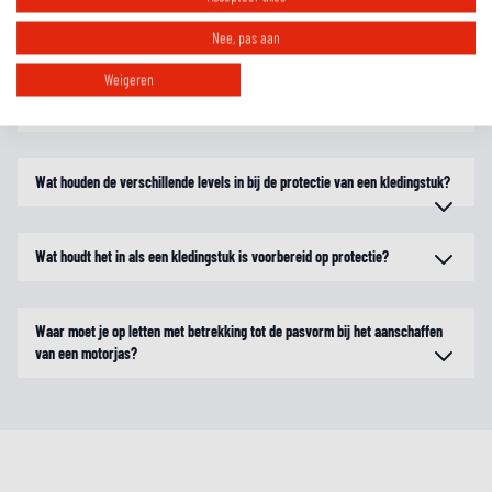
membraan?
Nee, pas aan
Weigeren
Wat is het voordeel van een jas met uitneembare thermovoering en een
uitneembaar waterdicht membraan?
Wat houden de verschillende levels in bij de protectie van een kledingstuk?
Wat houdt het in als een kledingstuk is voorbereid op protectie?
Waar moet je op letten met betrekking tot de pasvorm bij het aanschaffen
van een motorjas?