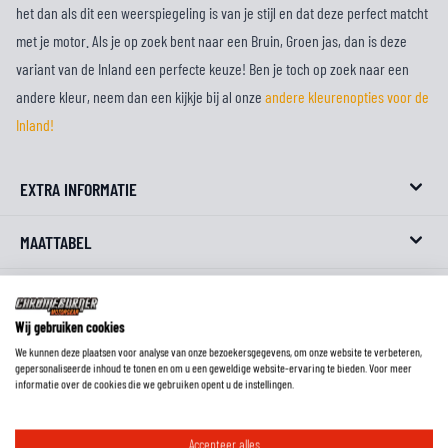
het dan als dit een weerspiegeling is van je stijl en dat deze perfect matcht
met je motor. Als je op zoek bent naar een Bruin, Groen jas, dan is deze
variant van de Inland een perfecte keuze! Ben je toch op zoek naar een
andere kleur, neem dan een kijkje bij al onze
andere kleurenopties voor de
Inland!
EXTRA INFORMATIE
MAATTABEL
REVIEWS
Wij gebruiken cookies
FAQ
We kunnen deze plaatsen voor analyse van onze bezoekersgegevens, om onze website te verbeteren,
gepersonaliseerde inhoud te tonen en om u een geweldige website-ervaring te bieden. Voor meer
informatie over de cookies die we gebruiken opent u de instellingen.
Wat is het voordeel van een jas met een gelamineerd waterdicht
Accepteer alles