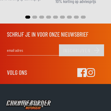
10% korting op adviesprijs
SCHRIJF JE IN VOOR ONZE NIEUWSBRIEF
INSCHRIJVEN
E-mail adres
VOLG ONS