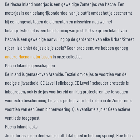
De Macna Inland motorjas is een geweldige Zomer jas van Macna. Een
motorjas is een belangrijk onderdeel van je outfit omdat het je beschermt
bij een ongeval, tegen de elementen en misschien nog wel het
belangrijkste: het is een belichaming van je stijl! Deze groen Inland van
Macna is een geweldige aanvulling op de garderobe van elke Urban/Street
rijder! Is dit niet de jas die je zoekt? Geen probleem, we hebben genoeg
andere Macna motorjassen
in onze collectie.
Macna Inland eigenschappen
De Inland is gemaakt van Aramide, Textiel om de jas te voorzien van de
nodige slijtvastheid. CE Level 1 elleboog, CE Level 1 schouder protectie is
inbegrepen, ook is de jas voorbereid om Rug protectoren toe te voegen
voor extra bescherming. De jas is perfect voor het rijden in de Zomer en is
voorzien van een Geen binnenvoering. Qua ventilatie zijn er Geen actieve
ventilatie toegepast.
Macna Inland looks
Je motorjas is een deel van je outfit dat goed in het oog springt. Hoe tof is