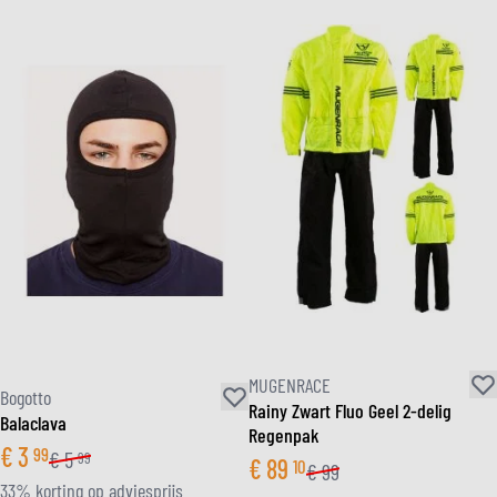
MUGENRACE
Bogotto
Rainy Zwart Fluo Geel 2-delig
Balaclava
Regenpak
€
3
99
€
5
99
€
89
10
€
99
33% korting op adviesprijs