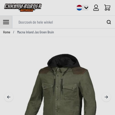
Cart
Doorzoek de hele winkel
Ga naar de inhoud
Home
/
Macna Inland Jas Groen Bruin