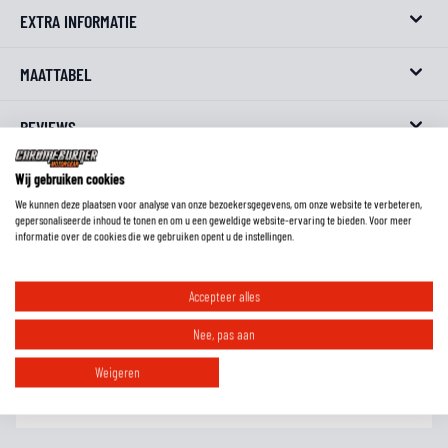
EXTRA INFORMATIE
MAATTABEL
REVIEWS
FAQ
Wij gebruiken cookies
We kunnen deze plaatsen voor analyse van onze bezoekersgegevens, om onze website te verbeteren,
gepersonaliseerde inhoud te tonen en om u een geweldige website-ervaring te bieden. Voor meer
informatie over de cookies die we gebruiken opent u de instellingen.
Wat is het verschil tussen geitenleer, rundleer en kangoeroeleer?
Accepteer alles
Nee, pas aan
Moet ik handschoenen met een lange schacht in of over de mouw dragen?
Weigeren
Hoe weet ik welke maat handschoenen ik moet hebben?