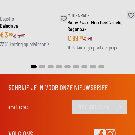
MUGENRACE
Bogotto
Rainy Zwart Fluo Geel 2-delig
Balaclava
Regenpak
€
3
99
€
5
99
€
89
10
€
99
33% korting op adviesprijs
10% korting op adviesprijs
SCHRIJF JE IN VOOR ONZE NIEUWSBRIEF
INSCHRIJVEN
E-mail adres
VOLG ONS