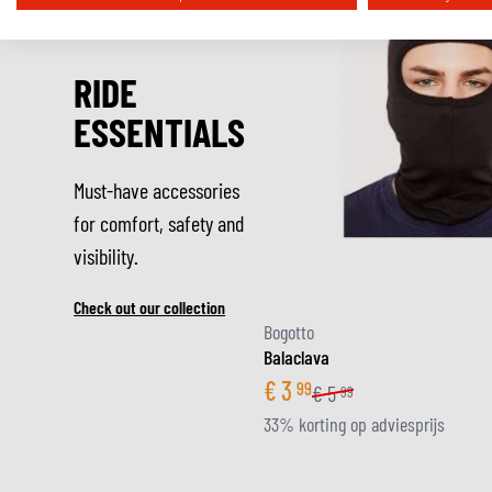
RIDE
ESSENTIALS
Must-have accessories
for comfort, safety and
visibility.
Check out our collection
Bogotto
Balaclava
€
3
99
€
5
99
33% korting op adviesprijs