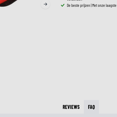
ZONNEVIZIEREN
De beste prijzen | Met onze laagste
TANKTASSEN
CROSSBRILLEN
ZADELTASSEN
RESERVEONDERDELEN HE
BESCHERMING & ACCESSOIRES
VRIJETIJDSKLEDING
BAGAGEREKKEN & BEVESTIGINGEN
BINNENVOERING HELM
AIRBAGS
ACCESSOIRES
BOVENLICHAAM BESCHERMING
TASSEN
ONDERLICHAAM BESCHERMING
PETTEN & MUTSEN
CROSS BESCHERMING
BRILLEN
REFLECTIEVESTEN
SCHOENEN
OVERIGE ACCESSOIRES
HOODIES & SWEATERS
JASSEN
LONGSLEEVES
BROEKEN
OVERHEMDEN
JURKEN & ROKKEN
REVIEWS
FAQ
SOKKEN
T-SHIRTS & POLO'S