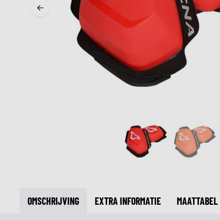
MIDDEN & ONDERKLEDING
ONDERKLEDING
MIDDENKLEDING
COLLETJES & HELMMUTSEN
SOKKEN
KOELVESTEN
OMSCHRIJVING
EXTRA INFORMATIE
MAATTABEL