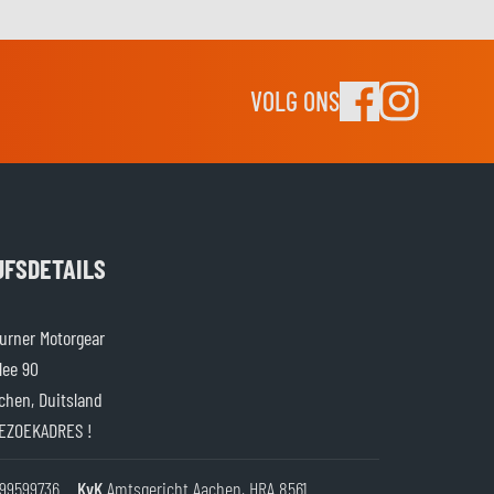
VOLG ONS
JFSDETAILS
rner Motorgear
lee 90
chen, Duitsland
EZOEKADRES !
99599736
KvK
Amtsgericht Aachen, HRA 8561