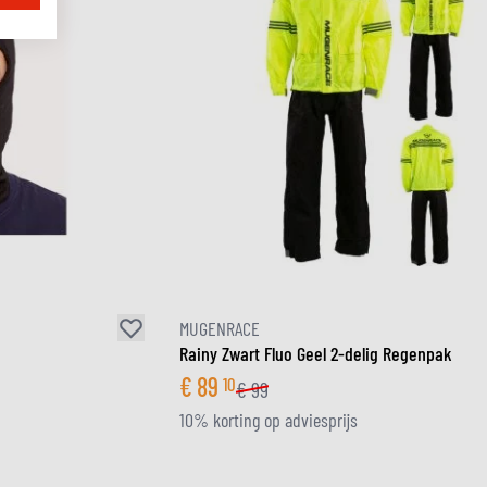
MUGENRACE
Rainy Zwart Fluo Geel 2-delig Regenpak
€
89
10
€
99
10% korting op adviesprijs