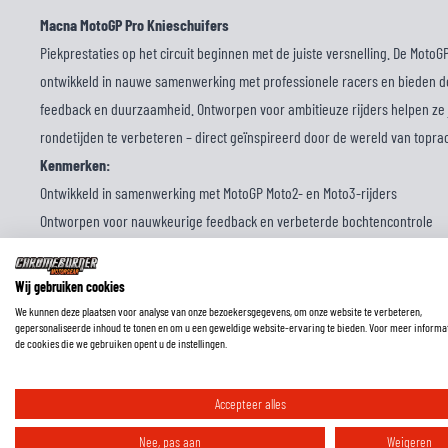
Macna MotoGP Pro Knieschuifers
Piekprestaties op het circuit beginnen met de juiste versnelling. De MotoG
ontwikkeld in nauwe samenwerking met professionele racers en bieden de
feedback en duurzaamheid. Ontworpen voor ambitieuze rijders helpen ze je
rondetijden te verbeteren – direct geïnspireerd door de wereld van topra
Kenmerken:
Ontwikkeld in samenwerking met MotoGP Moto2- en Moto3-rijders
Ontworpen voor nauwkeurige feedback en verbeterde bochtencontrole
Duurzame constructie voor veeleisend spoorgebruik
Betrouwbare grip voor verbeterde stabiliteit bij hoge hellingshoeken
Wij gebruiken cookies
Haak-en-lus-systeem dat compatibel is met professionele racepakken
We kunnen deze plaatsen voor analyse van onze bezoekersgegevens, om onze website te verbeteren,
gepersonaliseerde inhoud te tonen en om u een geweldige website-ervaring te bieden. Voor meer informa
Ontworpen voor ambitieuze rijders en trackdayprestaties
de cookies die we gebruiken opent u de instellingen.
Accepteer alles
Nee, pas aan
Weigeren