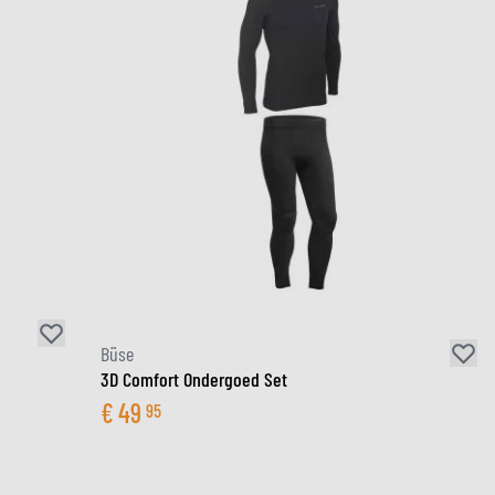
Büse
3D Comfort Ondergoed Set
€
49
95