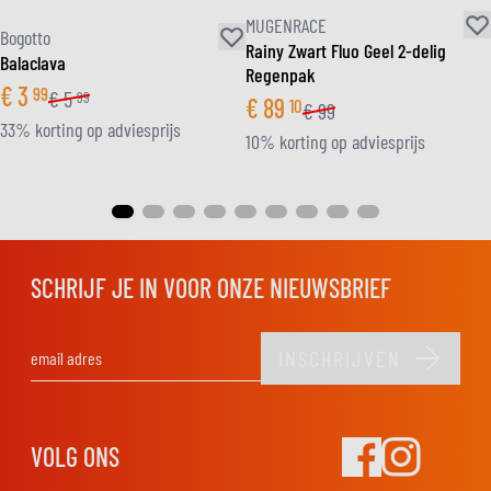
MUGENRACE
Bogotto
Rainy Zwart Fluo Geel 2-delig
Balaclava
Regenpak
€
3
99
€
5
99
€
89
10
€
99
33% korting op adviesprijs
10% korting op adviesprijs
SCHRIJF JE IN VOOR ONZE NIEUWSBRIEF
INSCHRIJVEN
E-mail adres
VOLG ONS