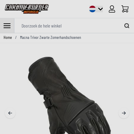
Cart
Doorzoek de hele winkel
Ga naar de inhoud
Home
/
Macna Trivor Zwarte Zomerhandschoenen