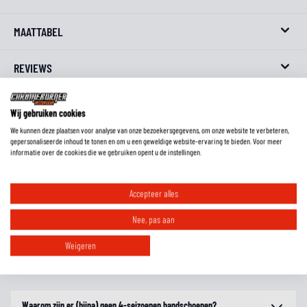
MAATTABEL
REVIEWS
FAQ
Wij gebruiken cookies
We kunnen deze plaatsen voor analyse van onze bezoekersgegevens, om onze website te verbeteren,
gepersonaliseerde inhoud te tonen en om u een geweldige website-ervaring te bieden. Voor meer
informatie over de cookies die we gebruiken opent u de instellingen.
Wat is het verschil tussen geitenleer, rundleer en kangoeroeleer?
Accepteer alles
Moet ik handschoenen met een lange schacht in of over de mouw dragen?
Nee, pas aan
Weigeren
Hoe weet ik welke maat handschoenen ik moet hebben?
Waarom zijn er (bijna) geen 4-seizoenen handschoenen?