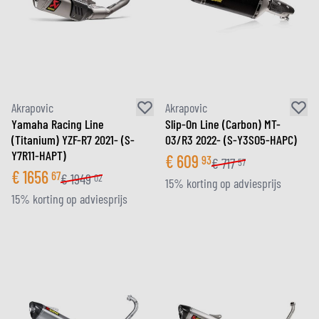
Akrapovic
Akrapovic
Yamaha Racing Line
Slip-On Line (Carbon) MT-
(Titanium) YZF-R7 2021- (S-
03/R3 2022- (S-Y3SO5-HAPC)
Y7R11-HAPT)
€
609
93
€
717
57
€
1656
67
€
1949
02
15% korting op adviesprijs
15% korting op adviesprijs