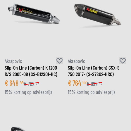
Akrapovic
Akrapovic
Slip-On Line (Carbon) K 1200
Slip-On Line (Carbon) GSX-S
R/S 2005-08 (SS-B12SO1-HC)
750 2017- (S-S7SO2-HRC)
€
648
€
764
44
52
€
762
€
899
87
43
15% korting op adviesprijs
15% korting op adviesprijs