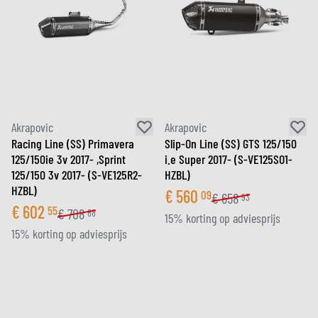
Akrapovic
Akrapovic
Racing Line (SS) Primavera
Slip-On Line (SS) GTS 125/150
125/150ie 3v 2017- ,Sprint
i.e Super 2017- (S-VE125SO1-
125/150 3v 2017- (S-VE125R2-
HZBL)
HZBL)
€
560
09
€
658
93
€
602
55
€
708
88
15% korting op adviesprijs
15% korting op adviesprijs