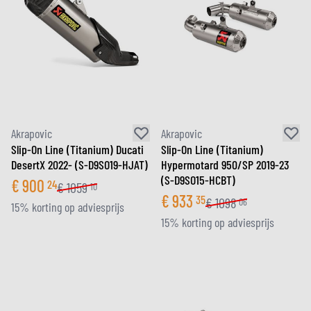
Akrapovic
Akrapovic
Slip-On Line (Titanium) Ducati
Slip-On Line (Titanium)
DesertX 2022- (S-D9SO19-HJAT)
Hypermotard 950/SP 2019-23
(S-D9SO15-HCBT)
€
900
24
€
1059
10
€
933
35
€
1098
06
15% korting op adviesprijs
15% korting op adviesprijs