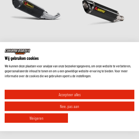
Wij gebruiken cookies
Akrapovic
Akrapovic
We kunnen deze plaatsen voor analyse van onze bezoekersgegevens, om onze website te verbeteren,
Slip-On Line (Carbon) GSX-R
Slip-On Line (Carbon) GSX-
gepersonaliseerde inhoud te tonen en om u een geweldige website-ervaring te bieden. Voor meer
600/750 2006-07 (S-S6SO3-
R1000 2017- (S-S10SO12-HRC)
informatie over de cookies die we gebruiken opent u de instellingen.
HZC)
€
867
82
€
1020
96
€
752
72
€
885
55
15% korting op adviesprijs
Accepteer alles
15% korting op adviesprijs
Nee, pas aan
Weigeren