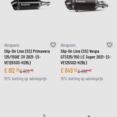
Akrapovic
Akrapovic
Slip-On Line (SS) Primavera
Slip-On Line (SS) Vespa
125/150IE 3V 2021- (S-
GTS125/150 I.E Super 2021- (S-
VE125SO3-HZBL)
VE125SO2-HZBL)
€
812
€
849
39
52
€
955
€
999
75
43
15% korting op adviesprijs
15% korting op adviesprijs