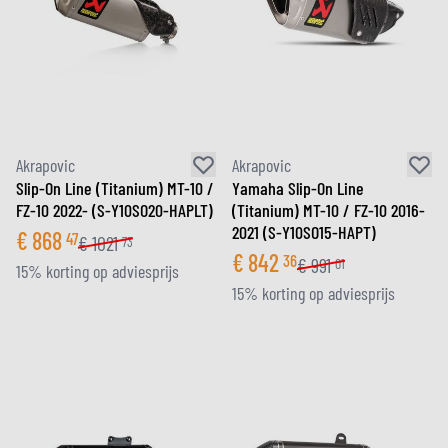
Akrapovic
Akrapovic
Slip-On Line (Titanium) MT-10 /
Yamaha Slip-On Line
FZ-10 2022- (S-Y10SO20-HAPLT)
(Titanium) MT-10 / FZ-10 2016-
2021 (S-Y10SO15-HAPT)
€
868
47
€
1021
73
€
842
36
€
991
01
15% korting op adviesprijs
15% korting op adviesprijs