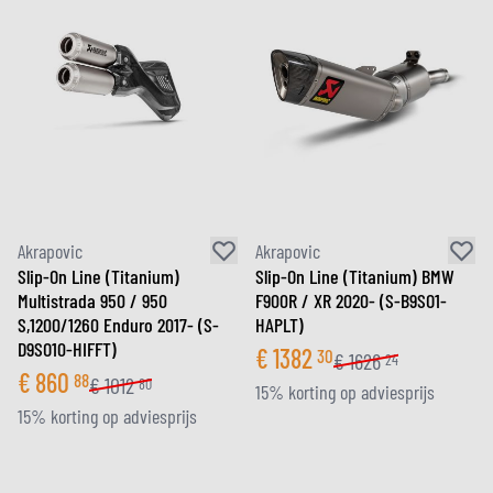
Akrapovic
Akrapovic
Slip-On Line (Titanium)
Slip-On Line (Titanium) BMW
Multistrada 950 / 950
F900R / XR 2020- (S-B9SO1-
S,1200/1260 Enduro 2017- (S-
HAPLT)
D9SO10-HIFFT)
€
1382
30
€
1626
24
€
860
88
€
1012
80
15% korting op adviesprijs
15% korting op adviesprijs