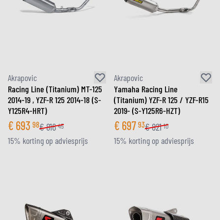
Akrapovic
Akrapovic
Racing Line (Titanium) MT-125
Yamaha Racing Line
2014-19 , YZF-R 125 2014-18 (S-
(Titanium) YZF-R 125 / YZF-R15
Y125R4-HRT)
2019- (S-Y125R6-HZT)
€
693
€
697
98
93
€
816
€
821
45
10
15% korting op adviesprijs
15% korting op adviesprijs