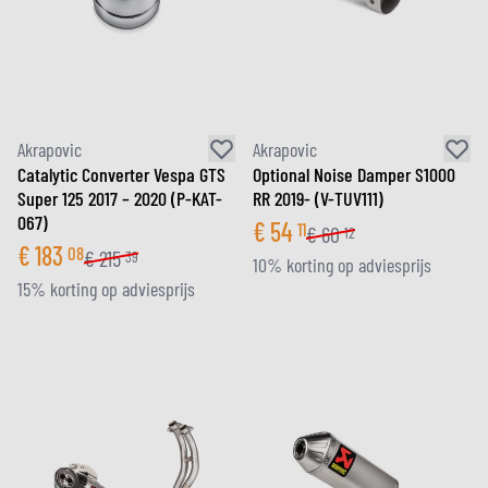
Akrapovic
Akrapovic
Catalytic Converter Vespa GTS
Optional Noise Damper S1000
Super 125 2017 – 2020 (P-KAT-
RR 2019- (V-TUV111)
067)
€
54
11
€
60
12
€
183
08
€
215
39
10% korting op adviesprijs
15% korting op adviesprijs