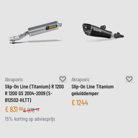
Akrapovic
Akrapovic
Slip-On Line (Titanium) R 1200
Slip-On Line Titanium
R 1200 GS 2004-2009 (S-
geluiddemper
B12SO2-HLTT)
€
1244
€
831
68
€
978
45
15% korting op adviesprijs