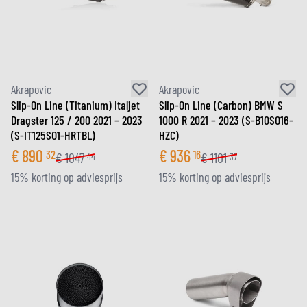
Akrapovic
Akrapovic
Slip-On Line (Titanium) Italjet
Slip-On Line (Carbon) BMW S
Dragster 125 / 200 2021 – 2023
1000 R 2021 – 2023 (S-B10SO16-
(S-IT125SO1-HRTBL)
HZC)
€
890
€
936
32
16
€
1047
€
1101
44
37
15% korting op adviesprijs
15% korting op adviesprijs