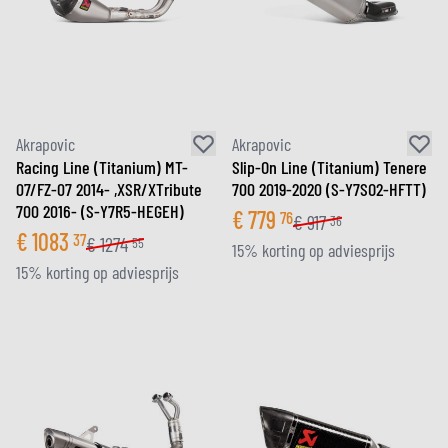
Akrapovic
Akrapovic
Racing Line (Titanium) MT-
Slip-On Line (Titanium) Tenere
07/FZ-07 2014- ,XSR/XTribute
700 2019-2020 (S-Y7SO2-HFTT)
700 2016- (S-Y7R5-HEGEH)
€
779
76
€
917
36
€
1083
37
€
1274
55
15% korting op adviesprijs
15% korting op adviesprijs