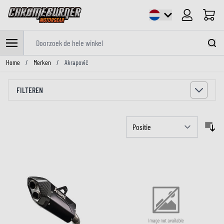
Cart
Doorzoek de hele winkel
Ga naar de inhoud
Home
/
Merken
/
Akrapovič
FILTEREN