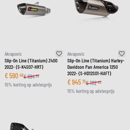
Akrapovic
Akrapovic
Slip-On Line (Titanium) Z400
Slip-On Line (Titanium) Harley-
2022- (S-K4SO7-HRT)
Davidson Pan America 1250
2022- (S-HD12SO1-HAFT)
€
590
49
€
694
69
€
945
75
€
1112
65
15% korting op adviesprijs
15% korting op adviesprijs