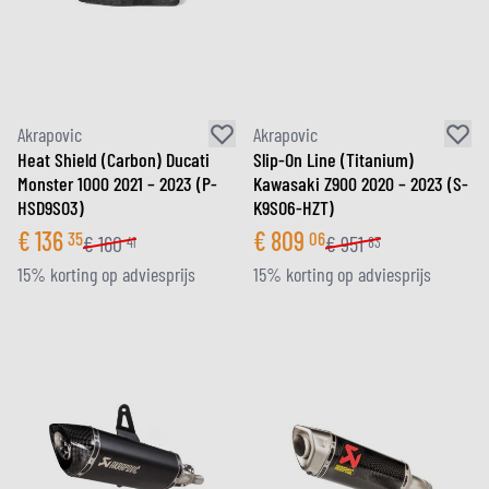
Akrapovic
Akrapovic
Heat Shield (Carbon) Ducati
Slip-On Line (Titanium)
Monster 1000 2021 – 2023 (P-
Kawasaki Z900 2020 – 2023 (S-
HSD9SO3)
K9SO6-HZT)
€
136
€
809
35
06
€
160
€
951
41
83
15% korting op adviesprijs
15% korting op adviesprijs