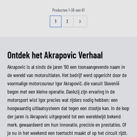
Producten
1
-
36
van
61
Pagina
U lees momenteel pagina
Pagina
Pagina
1
2
Ontdek het Akrapovic Verhaal
Akrapovic is al sinds de jaren '90 een toonaangevende naam in
de wereld van motoruitlaten. Het bedrijf werd opgericht door de
voormalige motorcoureur Igor Akrapovič, die vanuit Slovenië
begon met een kleine operatie. Dankzij zijn ervaring in de
motorsport wist Igor precies wat rijders nodig hebben: een
hoogwaardig uitlaatsysteem dat tegen een stootje kan. In de loop
der jaren is Akrapovic uitgegroeid tot een wereldwijd bekend
merk, gewaardeerd om hun innovatie, precisie en prestaties. Of
je nu in het weekend een toertocht maakt of op het circuit rijdt,