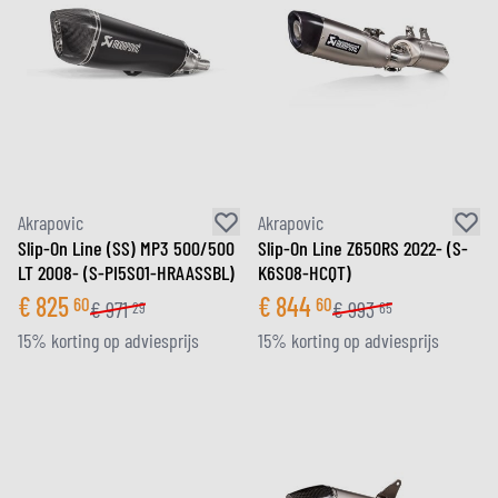
Akrapovic
Akrapovic
Slip-On Line (SS) MP3 500/500
Slip-On Line Z650RS 2022- (S-
LT 2008- (S-PI5SO1-HRAASSBL)
K6SO8-HCQT)
€
825
€
844
60
60
€
971
€
993
29
65
15% korting op adviesprijs
15% korting op adviesprijs