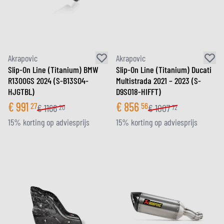
Akrapovic
Akrapovic
Slip-On Line (Titanium) BMW
Slip-On Line (Titanium) Ducati
R1300GS 2024 (S-B13SO4-
Multistrada 2021 – 2023 (S-
HJGTBL)
D9SO18-HIFFT)
€
991
€
856
27
56
€
1166
€
1007
20
72
15% korting op adviesprijs
15% korting op adviesprijs