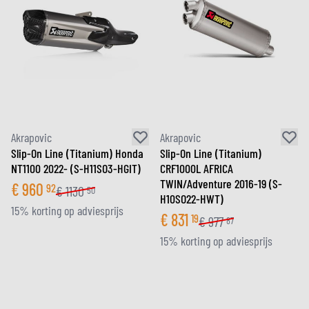
Akrapovic
Akrapovic
Slip-On Line (Titanium) Honda
Slip-On Line (Titanium)
NT1100 2022- (S-H11SO3-HGIT)
CRF1000L AFRICA
TWIN/Adventure 2016-19 (S-
€
960
92
€
1130
50
H10SO22-HWT)
15% korting op adviesprijs
€
831
19
€
977
87
15% korting op adviesprijs