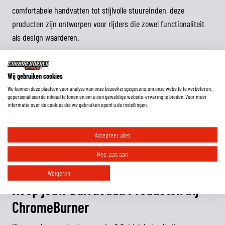
comfortabele handvatten tot stijlvolle stuureinden, deze
producten zijn ontworpen voor rijders die zowel functionaliteit
als design waarderen.
Waarom Kiezen voor Barracuda?
Wij gebruiken cookies
Waarom zou je kiezen voor Barracuda? Simpel—zij bieden een
We kunnen deze plaatsen voor analyse van onze bezoekersgegevens, om onze website te verbeteren,
gepersonaliseerde inhoud te tonen en om u een geweldige website-ervaring te bieden. Voor meer
combinatie van kwaliteit, stijl, en prestaties. Als je voor
informatie over de cookies die we gebruiken opent u de instellingen.
Barracuda kiest, kies je niet zomaar een accessoire, maar een
stukje motorfietsgeschiedenis. Elk product is zorgvuldig
Accepteer alles
ontworpen en getest, zodat je altijd op het beste kunt
Nee, pas aan
vertrouwen.
Weigeren
Koop jouw Barracuda Producten bij
ChromeBurner