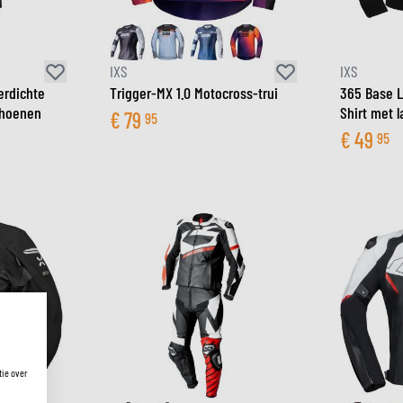
IXS
IXS
erdichte
Trigger-MX 1.0 Motocross-trui
365 Base L
hoenen
Shirt met
€
79
95
€
49
95
tie over