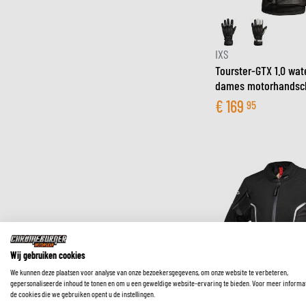
IXS
Tourster-GTX 1.0 wat
dames motorhandsc
€
169
95
Wij gebruiken cookies
We kunnen deze plaatsen voor analyse van onze bezoekersgegevens, om onze website te verbeteren,
gepersonaliseerde inhoud te tonen en om u een geweldige website-ervaring te bieden. Voor meer informa
de cookies die we gebruiken opent u de instellingen.