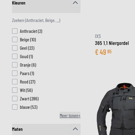
Kleuren
filter
MIDDEN & ONDERKLEDING
products available
Anthraciet
(
2
)
ONDERKLEDING
IXS
products available
Beige
(
10
)
MIDDENKLEDING
365 1.1 Niergordel
products available
Geel
(
23
)
COLLETJES & HELMMUTSEN
€
49
95
products available
Goud
(
1
)
SOKKEN
products available
Oranje
(
6
)
KOELVESTEN
products available
Paars
(
1
)
products available
Rood
(
27
)
products available
Wit
(
56
)
products available
Zwart
(
286
)
products available
blauw
(
53
)
Meer tonen+
Maten