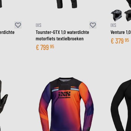
IXS
IXS
erdichte
Tourster-GTX 1.0 waterdichte
Venture 1.
motorfiets textielbroeken
€
379
95
€
799
95