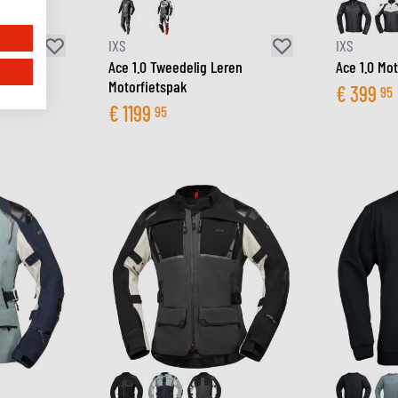
IXS
IXS
dichte
Ace 1.0 Tweedelig Leren
Ace 1.0 Mot
tieljas
Motorfietspak
€
399
95
€
1199
95