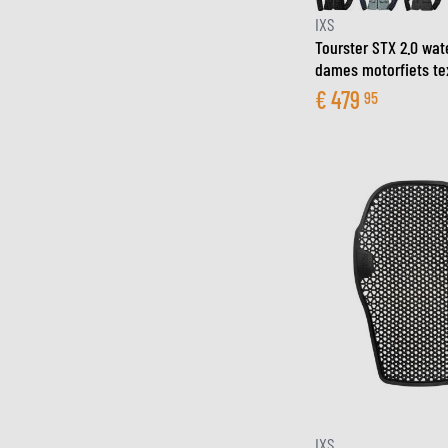
IXS
Tourster STX 2.0 wat
dames motorfiets tex
€
479
95
IXS