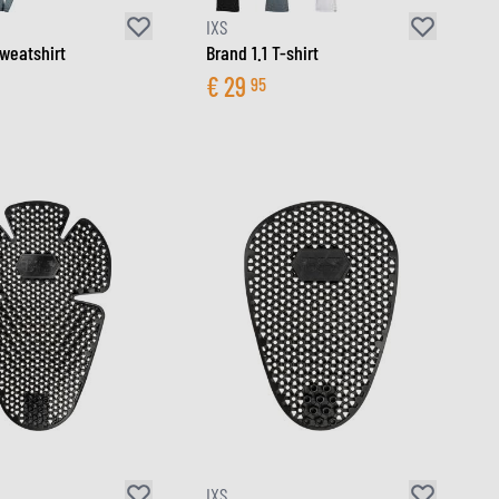
IXS
Sweatshirt
Brand 1.1 T-shirt
€
29
95
IXS