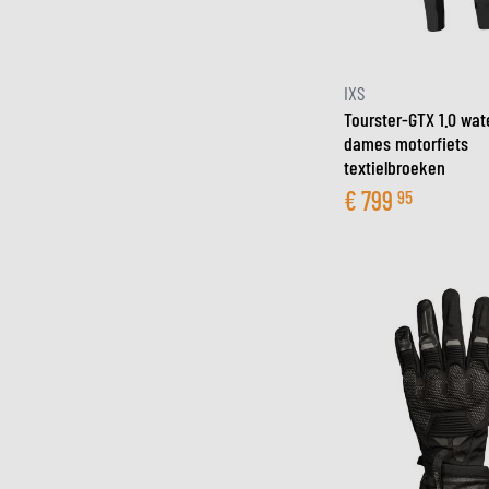
IXS
Tourster-GTX 1.0 wat
dames motorfiets
textielbroeken
€
799
95