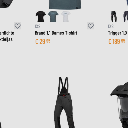
IXS
IXS
erdichte
Brand 1.1 Dames T-shirt
Trigger 1.
tieljas
€
29
€
189
95
95