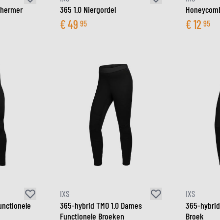
hermer
365 1.0 Niergordel
Honeycomb
€
49
€
12
95
95
IXS
IXS
unctionele
365-hybrid TMO 1.0 Dames
365-hybrid
Functionele Broeken
Broek