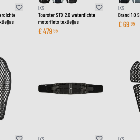
IXS
IXS
erdichte
Tourster STX 2.0 waterdichte
Brand 1.0 
tieljas
motorfiets textieljas
€
69
95
€
479
95
IXS
IXS