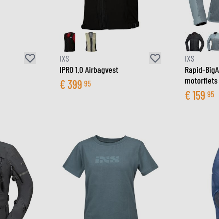
ZONNEVIZIEREN
TANKTASSEN
CROSSBRILLEN
ZADELTASSEN
RESERVEONDERDELEN HE
BESCHERMING & ACCESSOIRES
VRIJETIJDSKLEDING
BAGAGEREKKEN & BEVESTIGINGEN
BINNENVOERING HELM
AIRBAGS
ACCESSOIRES
IXS
IXS
BOVENLICHAAM BESCHERMING
TASSEN
IPRO 1.0 Airbagvest
Rapid-BigA
ONDERLICHAAM BESCHERMING
PETTEN & MUTSEN
motorfiets 
€
399
95
CROSS BESCHERMING
BRILLEN
€
159
95
REFLECTIEVESTEN
SCHOENEN
OVERIGE ACCESSOIRES
HOODIES & SWEATERS
JASSEN
LONGSLEEVES
BROEKEN
OVERHEMDEN
JURKEN & ROKKEN
SOKKEN
T-SHIRTS & POLO'S