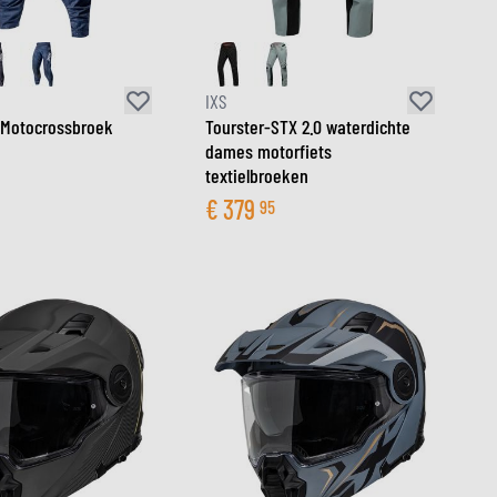
IXS
0 Motocrossbroek
Tourster-STX 2.0 waterdichte
dames motorfiets
textielbroeken
€
379
95