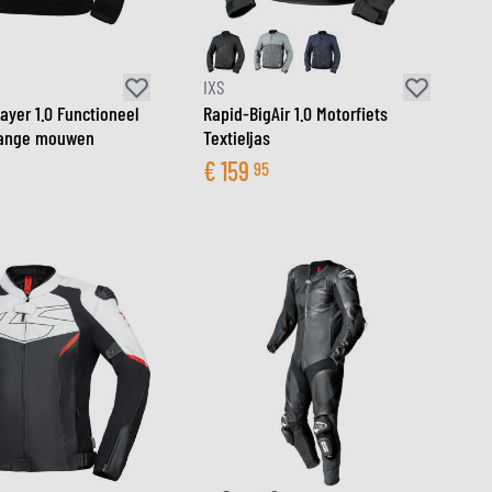
IXS
ayer 1.0 Functioneel
Rapid-BigAir 1.0 Motorfiets
 lange mouwen
Textieljas
€
159
95