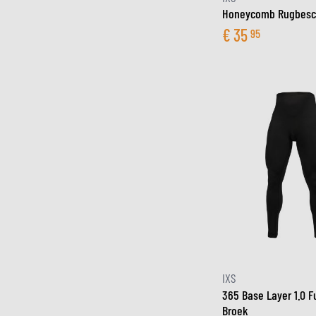
Honeycomb Rugbesc
€
35
95
IXS
365 Base Layer 1.0 F
Broek