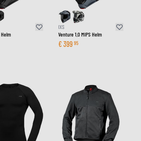
IXS
0 Helm
Venture 1.0 MIPS Helm
€
399
95