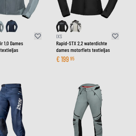
LM
IXS
ir 1.0 Dames
Rapid-STX 2.2 waterdichte
textieljas
dames motorfiets textieljas
€
199
95