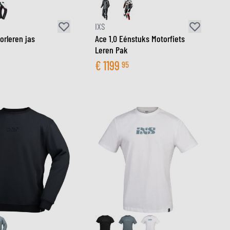
IXS
orleren jas
Ace 1.0 Eénstuks Motorfiets
Leren Pak
€
1199
95