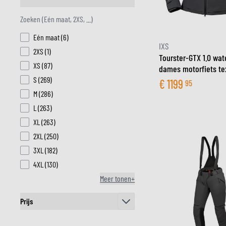
filter
products available
Eén maat
(
6
)
IXS
products available
2XS
(
1
)
Tourster-GTX 1.0 wat
products available
XS
(
87
)
dames motorfiets tex
products available
S
(
269
)
€
1199
95
products available
M
(
286
)
products available
L
(
263
)
products available
XL
(
263
)
products available
2XL
(
250
)
products available
3XL
(
182
)
products available
4XL
(
130
)
Meer tonen+
Prijs
filter