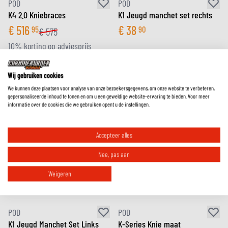
POD
POD
K4 2.0 Kniebraces
K1 Jeugd manchet set rechts
€
516
€
38
95
90
€
575
10% korting op adviesprijs
Wij gebruiken cookies
We kunnen deze plaatsen voor analyse van onze bezoekersgegevens, om onze website te verbeteren,
gepersonaliseerde inhoud te tonen en om u een geweldige website-ervaring te bieden. Voor meer
informatie over de cookies die we gebruiken opent u de instellingen.
Accepteer alles
Nee, pas aan
Weigeren
POD
POD
K1 Jeugd Manchet Set Links
K-Series Knie maat