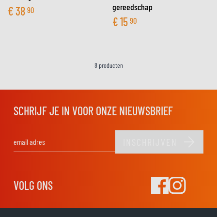
gereedschap
€
38
90
€
15
90
8
producten
SCHRIJF JE IN VOOR ONZE NIEUWSBRIEF
INSCHRIJVEN
E-mail adres
VOLG ONS