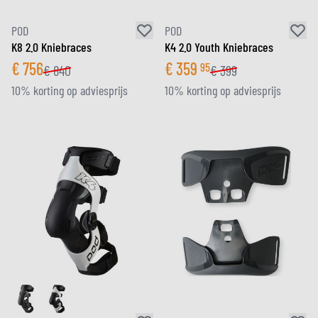
POD
POD
K8 2.0 Kniebraces
K4 2.0 Youth Kniebraces
€
756
€
359
95
€
840
€
399
10% korting op adviesprijs
10% korting op adviesprijs