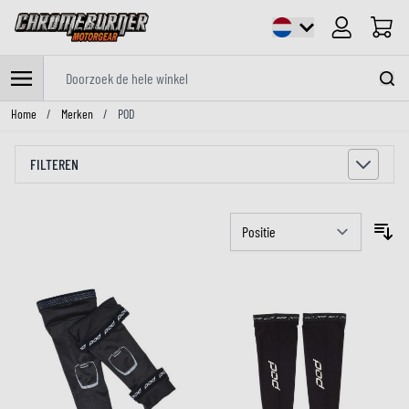
Cart
Doorzoek de hele winkel
Ga naar de inhoud
Home
/
Merken
/
POD
FILTEREN