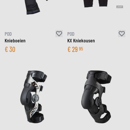
POD
POD
Knieboeien
KX Kniekousen
€
30
€
29
95