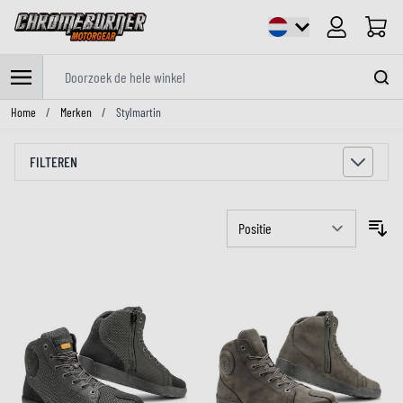
Cart
Doorzoek de hele winkel
Ga naar de inhoud
Home
/
Merken
/
Stylmartin
FILTEREN