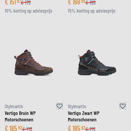
€
151
€
168
97
95
€
179
€
199
15% korting op adviesprijs
15% korting op adviesprijs
Stylmartin
Stylmartin
Vertigo Bruin WP
Vertigo Zwart WP
Motorschoenen
Motorschoenen
€
185
€
185
93
93
€
219
€
219