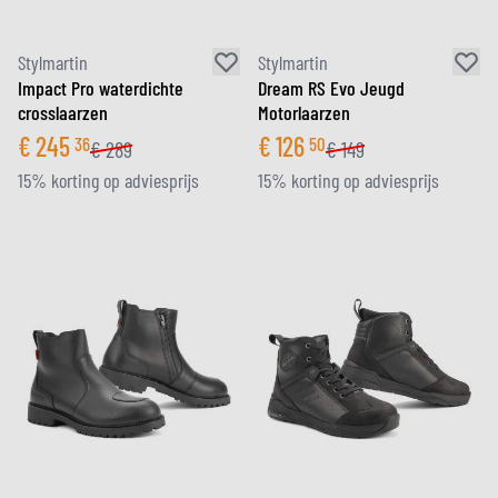
Stylmartin
Stylmartin
Impact Pro waterdichte
Dream RS Evo Jeugd
crosslaarzen
Motorlaarzen
€
245
€
126
36
50
€
289
€
149
15% korting op adviesprijs
15% korting op adviesprijs