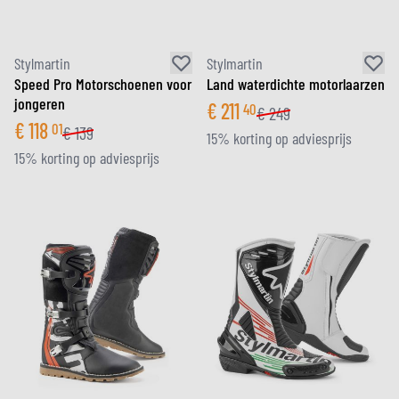
Stylmartin
Stylmartin
Speed Pro Motorschoenen voor
Land waterdichte motorlaarzen
jongeren
€
211
40
€
249
€
118
01
€
139
15% korting op adviesprijs
15% korting op adviesprijs