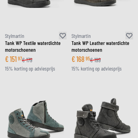
Stylmartin
Stylmartin
Tank WP Textile waterdichte
Tank WP Leather waterdichte
motorschoenen
motorschoenen
€
151
€
168
97
95
€
179
€
199
15% korting op adviesprijs
15% korting op adviesprijs