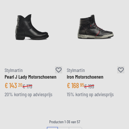
Stylmartin
Stylmartin
Pearl J Lady Motorschoenen
Iron Motorschoenen
€
143
€
168
20
95
€
179
€
199
20% korting op adviesprijs
15% korting op adviesprijs
Producten
1
-
36
van
57