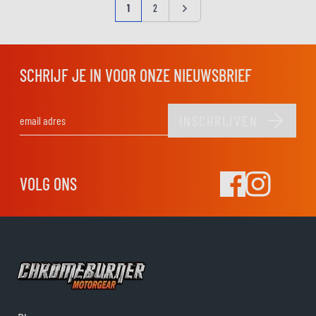
Pagina
U lees momenteel pagina
Pagina
Pagina
1
2
SCHRIJF JE IN VOOR ONZE NIEUWSBRIEF
INSCHRIJVEN
E-mail adres
VOLG ONS