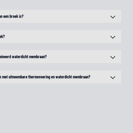
an een broek is?
oek?
amineerd waterdicht membraan?
oek met uitneembare thermovoering en waterdicht membraan?