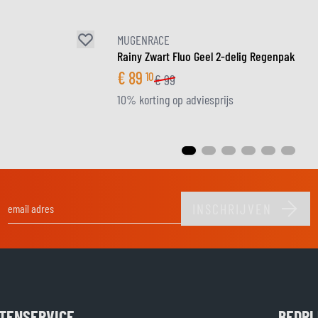
MUGENRACE
Rainy Zwart Fluo Geel 2-delig Regenpak
€
89
10
€
99
10% korting op adviesprijs
INSCHRIJVEN
E-mail adres
TENSERVICE
BEDRI