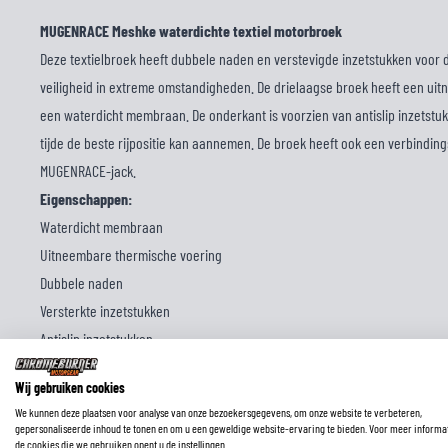
MUGENRACE Meshke waterdichte textiel motorbroek
Deze textielbroek heeft dubbele naden en verstevigde inzetstukken voo
veiligheid in extreme omstandigheden. De drielaagse broek heeft een ui
een waterdicht membraan. De onderkant is voorzien van antislip inzetstuk
tijde de beste rijpositie kan aannemen. De broek heeft ook een verbinding
MUGENRACE-jack.
Eigenschappen:
Waterdicht membraan
Uitneembare thermische voering
Dubbele naden
Versterkte inzetstukken
Antislip inzetstukken
MNR Airflow System openingen op de dijen
Wij gebruiken cookies
Klittenbandsluiting in de taille
We kunnen deze plaatsen voor analyse van onze bezoekersgegevens, om onze website te verbeteren,
Vier buitenzakken (twee aan de voorkant, twee aan de zijkanten)
gepersonaliseerde inhoud te tonen en om u een geweldige website-ervaring te bieden. Voor meer informa
de cookies die we gebruiken opent u de instellingen.