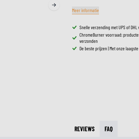
ZONNEVIZIEREN
TANKTASSEN
Meer informatie
CROSSBRILLEN
ZADELTASSEN
RESERVEONDERDELEN HE
BESCHERMING & ACCESSOIRES
VRIJETIJDSKLEDING
BAGAGEREKKEN & BEVESTIGINGEN
Snelle verzending met UPS of DHL 
BINNENVOERING HELM
AIRBAGS
ACCESSOIRES
ChromeBurner voorraad: producte
BOVENLICHAAM BESCHERMING
verzonden
TASSEN
De beste prijzen | Met onze laagste
ONDERLICHAAM BESCHERMING
PETTEN & MUTSEN
CROSS BESCHERMING
BRILLEN
REFLECTIEVESTEN
SCHOENEN
OVERIGE ACCESSOIRES
HOODIES & SWEATERS
JASSEN
LONGSLEEVES
BROEKEN
OVERHEMDEN
JURKEN & ROKKEN
SOKKEN
REVIEWS
FAQ
T-SHIRTS & POLO'S