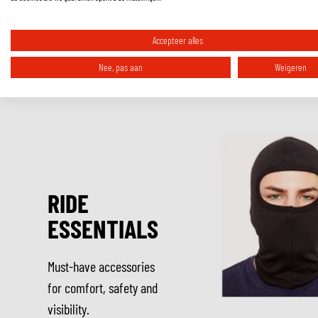
Verbindingsrits
Specificaties:
Accepteer alles
Beschermende kleding voor motorrijders (EN17092-4:2020), klasse A
Kniebeschermers (EN1621-1:2012), niveau 2 inbegrepen
Nee, pas aan
Weigeren
RIDE
ESSENTIALS
Must-have accessories
for comfort, safety and
visibility.