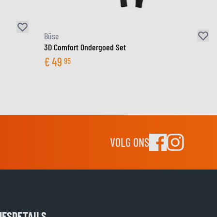
Büse
3D Comfort Ondergoed Set
€
49
95
VOLG ONS
JFSDETAILS