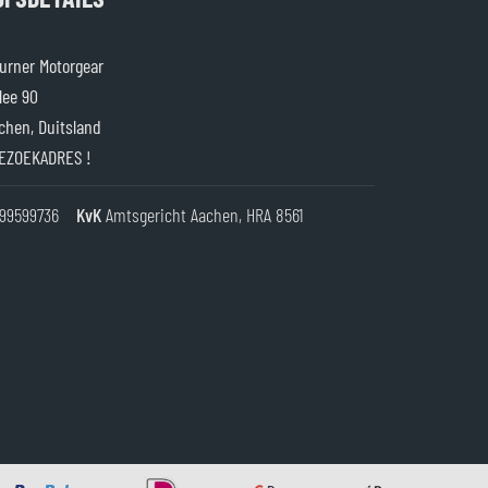
rner Motorgear
lee 90
chen, Duitsland
EZOEKADRES !
99599736
KvK
Amtsgericht Aachen, HRA 8561