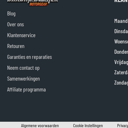
Blog
Maand
Over ons
Dinsda
Klantenservice
Woens
Retouren
Donde
Garanties en reparaties
Vrijda
Neem contact op
Zaterd
Samenwerkingen
Zonda
Affiliate programma
Algemene voorwaarden
Cookie Instellingen
Privacy