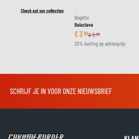
Check out our collection
Bogotto
Balaclava
€
3
99
€
5
99
33% korting op adviesprijs
SCHRIJF JE IN VOOR ONZE NIEUWSBRIEF
KLAN