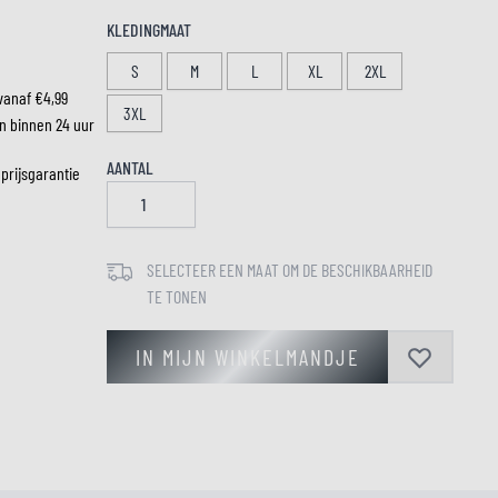
KLEDINGMAAT
S
M
L
XL
2XL
LM
vanaf €4,99
3XL
n binnen 24 uur
AANTAL
 prijsgarantie
SELECTEER EEN MAAT OM DE BESCHIKBAARHEID
TE TONEN
IN MIJN WINKELMANDJE