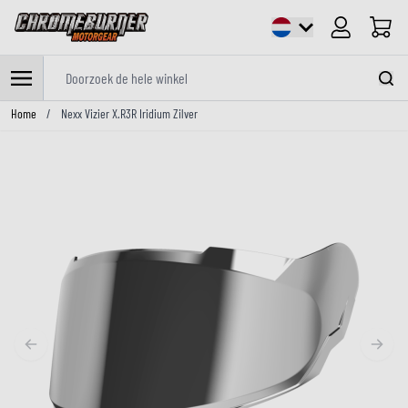
Cart
Doorzoek de hele winkel
Ga naar de inhoud
Home
/
Nexx Vizier X.R3R Iridium Zilver