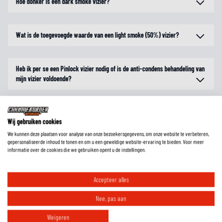
Hoe donker is een dark smoke vizier?
Wat is de toegevoegde waarde van een light smoke (50%) vizier?
Heb ik per se een Pinlock vizier nodig of is de anti-condens behandeling van
mijn vizier voldoende?
Wij gebruiken cookies
We kunnen deze plaatsen voor analyse van onze bezoekersgegevens, om onze website te verbeteren,
gepersonaliseerde inhoud te tonen en om u een geweldige website-ervaring te bieden. Voor meer
informatie over de cookies die we gebruiken opent u de instellingen.
Accepteer alles
Nee, pas aan
RIDE ESSENTIALS
Weigeren