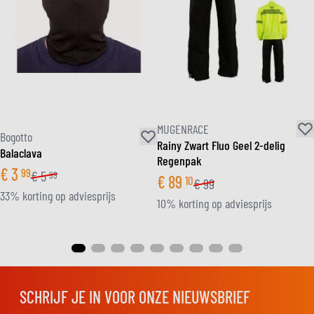
MUGENRACE
Bogotto
Rainy Zwart Fluo Geel 2-delig
Balaclava
Regenpak
€
3
99
€
5
99
€
89
10
€
99
33% korting op adviesprijs
10% korting op adviesprijs
SCHRIJF JE IN VOOR ONZE NIEUWSBRIEF