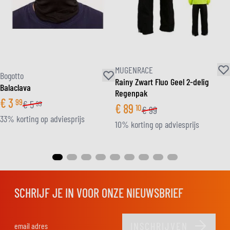
MUGENRACE
Bogotto
Rainy Zwart Fluo Geel 2-delig
Balaclava
Regenpak
€
3
99
€
5
99
€
89
10
€
99
33% korting op adviesprijs
10% korting op adviesprijs
SCHRIJF JE IN VOOR ONZE NIEUWSBRIEF
INSCHRIJVEN