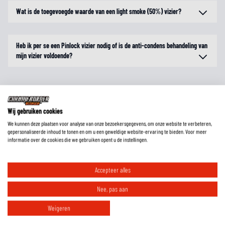
Wat is de toegevoegde waarde van een light smoke (50%) vizier?
Heb ik per se een Pinlock vizier nodig of is de anti-condens behandeling van
mijn vizier voldoende?
Wij gebruiken cookies
We kunnen deze plaatsen voor analyse van onze bezoekersgegevens, om onze website te verbeteren,
gepersonaliseerde inhoud te tonen en om u een geweldige website-ervaring te bieden. Voor meer
informatie over de cookies die we gebruiken opent u de instellingen.
Accepteer alles
RIDE ESSENTIALS
Nee, pas aan
Weigeren
Must-have accessories for comfort, safety