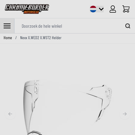
Cart
Doorzoek de hele winkel
Ga naar de inhoud
Home
/
Nexx X.WED2 X.WST2 Helder