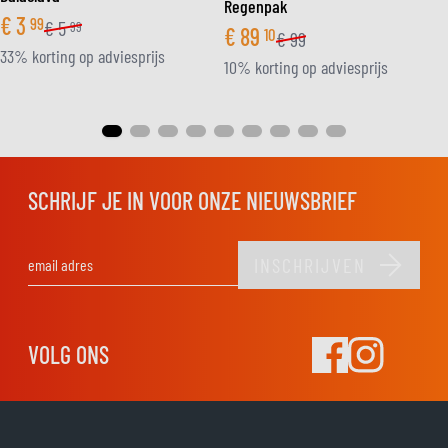
Regenpak
€
3
99
€
5
99
€
89
10
€
99
33% korting op adviesprijs
10% korting op adviesprijs
SCHRIJF JE IN VOOR ONZE NIEUWSBRIEF
INSCHRIJVEN
E-mail adres
VOLG ONS