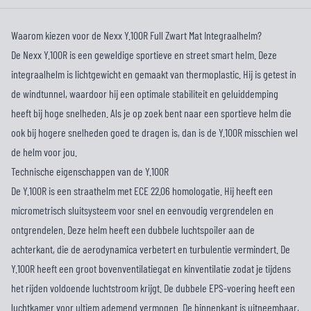
Waarom kiezen voor de Nexx Y.100R Full Zwart Mat Integraalhelm?
De Nexx Y.100R is een geweldige sportieve en street smart helm. Deze
integraalhelm is lichtgewicht en gemaakt van thermoplastic. Hij is getest in
de windtunnel, waardoor hij een optimale stabiliteit en geluiddemping
heeft bij hoge snelheden. Als je op zoek bent naar een sportieve helm die
ook bij hogere snelheden goed te dragen is, dan is de Y.100R misschien wel
de helm voor jou.
Technische eigenschappen van de Y.100R
De Y.100R is een straathelm met ECE 22.06 homologatie. Hij heeft een
micrometrisch sluitsysteem voor snel en eenvoudig vergrendelen en
ontgrendelen. Deze helm heeft een dubbele luchtspoiler aan de
achterkant, die de aerodynamica verbetert en turbulentie vermindert. De
Y.100R heeft een groot bovenventilatiegat en kinventilatie zodat je tijdens
het rijden voldoende luchtstroom krijgt. De dubbele EPS-voering heeft een
luchtkamer voor ultiem ademend vermogen. De binnenkant is uitneembaar,