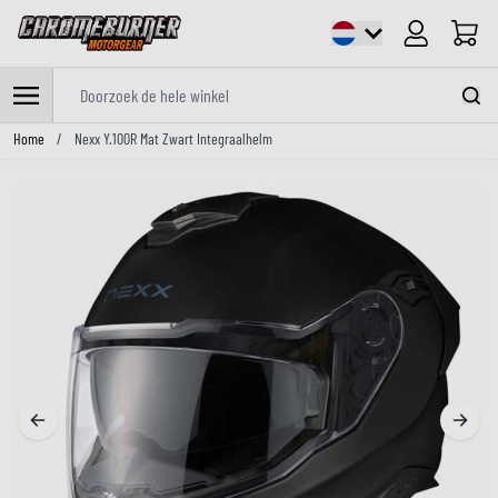
Cart
Doorzoek de hele winkel
Ga naar de inhoud
Home
/
Nexx Y.100R Mat Zwart Integraalhelm