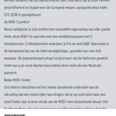
gecertificeerd en legaal voor de Europese wegen, aangezien deze helm
ECE 22.06 is goedgekeurd.
De N120-1 comfort
Naast veiligheid, is ook comfort een essentiële eigenschap van elke goede
helm, deze N120-1 is voorzien van een ventilatiesysteem met 2
inlaatpoorten, 2 uitlaatpoorten waardoor je fris en koel blijft. Daarnaast is
de binnenvoering van de helm verwijderbaar, geschikt voor een bril,
wasbaar. De polycarbonaat schaal zorgt ervoor dat de helm een gewicht
heeft van g en onze klanten beoordelen deze helm als een Neutraal
pasvorm.
Nolan N120-1 looks
Een helm is misschien wel het meest opvallende onderdeel van de
uitrusting dat een motorrijder kan dragen. Als je op zoek bent naar een
Zwart helm, dan is deze versie van de N120-1 een fantastische keuze! Het
heeft een Mono-kleurige ontwerp en een Mat afwerking. Vind je de helm
mooi, maar is de kleur niet helemaal jouw smaak? We hebben hier alle