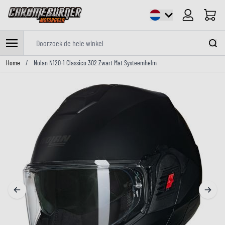
Cart
Doorzoek de hele winkel
Ga naar de inhoud
Home
/
Nolan N120-1 Classico 302 Zwart Mat Systeemhelm