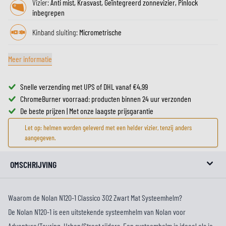
Vizier:
Anti mist, Krasvast, Geïntegreerd zonnevizier, Pinlock
inbegrepen
Kinband sluiting:
Micrometrische
Meer informatie
Snelle verzending met UPS of DHL vanaf €4,99
ChromeBurner voorraad: producten binnen 24 uur verzonden
De beste prijzen | Met onze laagste prijsgarantie
Let op: helmen worden geleverd met een helder vizier, tenzij anders
aangegeven.
OMSCHRIJVING
Waarom de Nolan N120-1 Classico 302 Zwart Mat Systeemhelm?
De Nolan N120-1 is een uitstekende systeemhelm van Nolan voor
Adventure/Touring, Urban/Street rijders. Een systeemhelm is ideaal als je