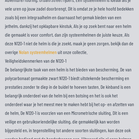
vele uren op jouw zadel doorbrengt. Dit is omdat ze je hele hoofd bedekken
zoals bij een integraalhelm en daarnaast het gemak bieden van een
jethelm, dankzij het opklapbare kinstuk. Als je op zoek bent naar een helm
die gemaakt is voor comfort, dan zijn systeemhelmen de juiste keuze. Als
deze N120-1 niet de helm is die je zoekt, maak je geen zorgen, bekijk dan de
overige
Nolan systeemhelmen
uit onze collectie.
Veiligheidskenmerken van de N120-1
De belangrijkste taak van een helm is het bieden van bescherming. De van
polycarbonaat gemaakte zwart N120-1 biedt uitstekende bescherming en
prestaties zonder te diep in de buidel te hoeven tasten. De kinband is een
belangrijk onderdeel van de helm bij een botsing en het is ook het
onderdeel waar je het meest mee te maken hebt bij het op- en afzetten van
de helm. De N120-1 is voorzien van een Micrometrische sluiting. Dit is een
veilige en gebruiksvriendelijke sluiting, die gemakkelijk kan worden
bijgesteld en, in tegenstelling tot andere soorten sluitingen, kan deze ook
worden bediend met de handschoenen aan. Uiteraard zijn al onze helmen