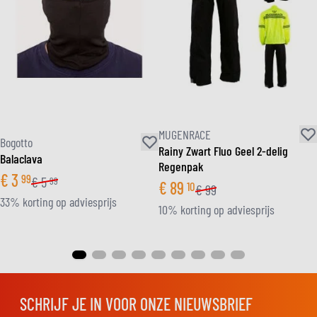
MUGENRACE
Bogotto
Rainy Zwart Fluo Geel 2-delig
Balaclava
Regenpak
€
3
99
€
5
99
€
89
10
€
99
33% korting op adviesprijs
10% korting op adviesprijs
SCHRIJF JE IN VOOR ONZE NIEUWSBRIEF