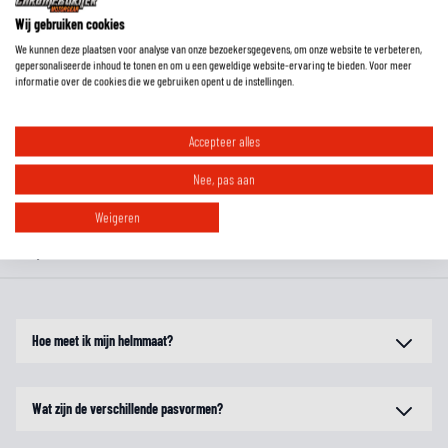
Wij gebruiken cookies
beschikbare kleuren van de N120-1
!
We kunnen deze plaatsen voor analyse van onze bezoekersgegevens, om onze website te verbeteren,
gepersonaliseerde inhoud te tonen en om u een geweldige website-ervaring te bieden. Voor meer
informatie over de cookies die we gebruiken opent u de instellingen.
EXTRA INFORMATIE
Accepteer alles
MAATTABEL
Nee, pas aan
REVIEWS
Weigeren
FAQ
Hoe meet ik mijn helmmaat?
Wat zijn de verschillende pasvormen?