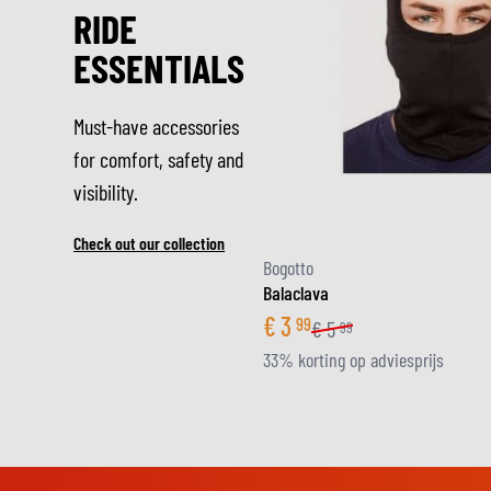
RIDE
ESSENTIALS
Must-have accessories
for comfort, safety and
visibility.
Check out our collection
Bogotto
Balaclava
€
3
99
€
5
99
33% korting op adviesprijs