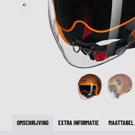
MIDDEN & ONDERKLEDING
ONDERKLEDING
MIDDENKLEDING
COLLETJES & HELMMUTSEN
SOKKEN
KOELVESTEN
OMSCHRIJVING
EXTRA INFORMATIE
MAATTABEL