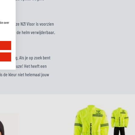
tie over
 helm. Deze N21 Visor is voorzien
oering van de helm verwijderbaar,
itrusting. Als je op zoek bent
stische keuze! Het heeft een
is de kleur niet helemaal jouw