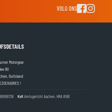
VOLG ONS
JFSDETAILS
rner Motorgear
lee 90
chen, Duitsland
EZOEKADRES !
99599736
KvK
Amtsgericht Aachen, HRA 8561