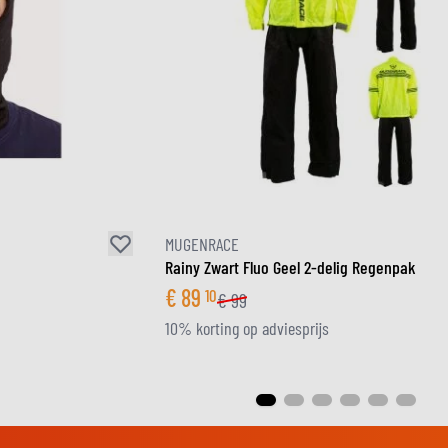
MUGENRACE
Rainy Zwart Fluo Geel 2-delig Regenpak
€
89
10
€
99
10% korting op adviesprijs