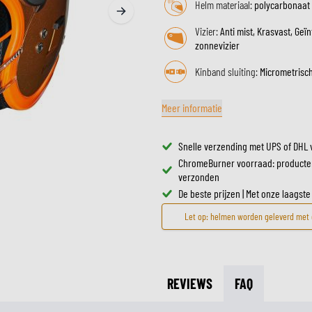
Helm materiaal:
polycarbonaat
ZONNEVIZIEREN
TANKTASSEN
CROSSBRILLEN
Vizier:
Anti mist, Krasvast, Geï
ZADELTASSEN
zonnevizier
RESERVEONDERDELEN HE
BESCHERMING & ACCESSOIRES
VRIJETIJDSKLEDING
BAGAGEREKKEN & BEVESTIGINGEN
BINNENVOERING HELM
Kinband sluiting:
Micrometrisc
AIRBAGS
ACCESSOIRES
BOVENLICHAAM BESCHERMING
TASSEN
Meer informatie
ONDERLICHAAM BESCHERMING
PETTEN & MUTSEN
CROSS BESCHERMING
BRILLEN
Snelle verzending met UPS of DHL 
REFLECTIEVESTEN
SCHOENEN
ChromeBurner voorraad: producte
OVERIGE ACCESSOIRES
HOODIES & SWEATERS
verzonden
JASSEN
De beste prijzen | Met onze laagste
LONGSLEEVES
Let op: helmen worden geleverd met e
BROEKEN
OVERHEMDEN
JURKEN & ROKKEN
REVIEWS
FAQ
SOKKEN
T-SHIRTS & POLO'S