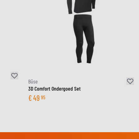
Büse
3D Comfort Ondergoed Set
€
49
95