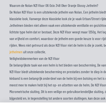
Waarom de Nolan N21 Visor 06 Ocio 348 Oker Oranje Glossy Jethelm?
De Nolan N21 Visor is een uitstekende jethelm van Nolan. Een jethelm biedt 
klassieke look. Vanwege deze klassieke look zie je vaak Urban/Street rijde
Jethelmen bieden niet alleen vaak een uitstekende ventilatie en gezichtsv
lichtste type helm dat er bestaat. Deze N21 Visor weegt maar 1250g. Het l
van vrijheid en comfort, waardoor de jethelm een goede keuze is voor rij
rijden. Wees niet getreurd als deze N21 Visor niet de helm is die je zoekt, 
jethelmen
uit onze collectie.
Veiligheidskenmerken van de N21 Visor
De belangrijkste taak van een helm is het bieden van bescherming. De v
N21 Visor biedt uitstekende bescherming en prestaties zonder te diep in d
kinband is een belangrijk onderdeel van de helm bij een botsing en het is
meest mee te maken hebt bij het op- en afzetten van de helm. De N21 Visor
Micrometrische sluiting. Dit is een veilige en gebruiksvriendelijke sluiting
bijgesteld en, in tegenstelling tot andere soorten sluitingen, kan deze o
handschoenen aan. Uiteraard zijn al onze helmen gecertificeerd en lega