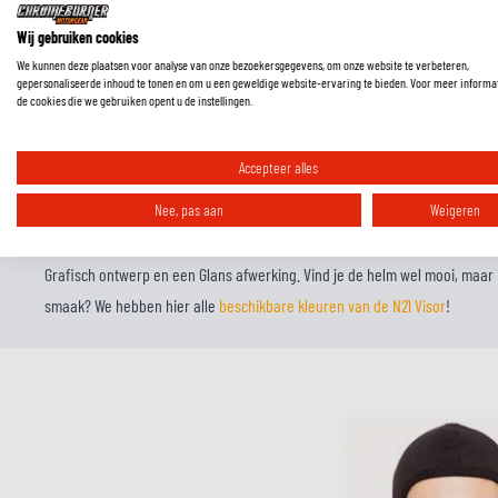
aangezien deze helm ECE 22.06 is goedgekeurd.
Wij gebruiken cookies
De N21 Visor comfort
We kunnen deze plaatsen voor analyse van onze bezoekersgegevens, om onze website te verbeteren,
gepersonaliseerde inhoud te tonen en om u een geweldige website-ervaring te bieden. Voor meer informa
Naast veiligheid, is ook comfort een essentiële eigenschap van elke goede
de cookies die we gebruiken opent u de instellingen.
van een ventilatiesysteem met om fris te blijven. Daarnaast is de binnenv
wasbaar. Onze klanten beoordelen deze helm als een Neutraal pasvorm.
Accepteer alles
Nolan N21 Visor looks
Nee, pas aan
Weigeren
Een helm is misschien wel het meest opvallende onderdeel van jouw motoru
naar een Goud, Oranje helm, dan is deze versie van de N21 Visor een fanta
Grafisch ontwerp en een Glans afwerking. Vind je de helm wel mooi, maar 
smaak? We hebben hier alle
beschikbare kleuren van de N21 Visor
!