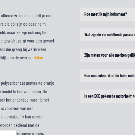
Hoe meet ik mijn helmmaat?
ultieme vrijheid en geeft je een
rs die dol zijn op deze helm.
eld, maar ze zijn ook nog het
Wat zijn de verschillende pasvo
age gewicht zorgt voor een gevoel
ders die graag bij warm weer
Zijn maten voor alle merken gelij
bekijk dan de overige
Nolan
Hoe controleer ik of de helm echt
an polycarbonaat gemaakte oranje
e buidel te hoeven tasten. De
Is een ECE gekeurde motorhelm t
 ook het onderdeel waar je het
 is voorzien van een
, die gemakkelijk kan worden
ok worden bediend met de
al voor de Europese wegen,