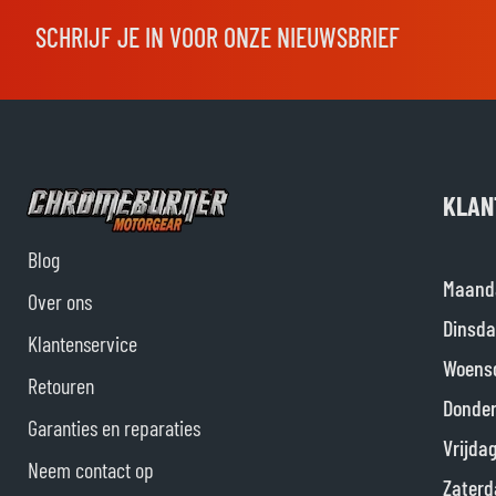
SCHRIJF JE IN VOOR ONZE NIEUWSBRIEF
KLAN
Blog
Maand
Over ons
Dinsda
Klantenservice
Woens
Retouren
Donde
Garanties en reparaties
Vrijda
Neem contact op
Zaterd