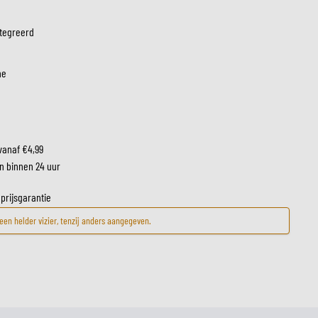
ntegreerd
LM
he
vanaf €4,99
n binnen 24 uur
 prijsgarantie
en helder vizier, tenzij anders aangegeven.