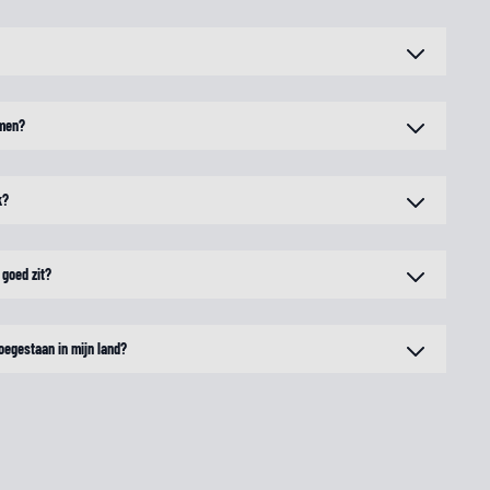
rmen?
k?
 goed zit?
oegestaan in mijn land?