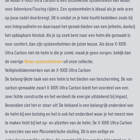
voor Adventure/Touring rijders. Een systeemhelm is ideaal als je vele uren
op jouw zadel doorbrengt. Dit is omdat ze je hele hoofd bedekken zoals bij
een integraalhelm en daarnaast het gemak bieden van een jethelm, dankzij
het opklapbare kinstuk. Als je op zoek bent naar een helm die gemaakt is
voor comfort, dan zijn systeemhelmen de juiste keuze. Als deze X-1005
Ultra Carbon niet de helm is die je zoekt, maak je geen zorgen, bekijk dan
de overige
Nolan systeemhelmen
uit onze collectie.
Veiligheidskenmerken van de X-1005 Ultra Carbon
De belangrijkste taak van een helm is het bieden van bescherming. De van
carbon gemaakte zwart X-1005 Ultra Carbon biedt het voordeel van een
zeer lichte constructie en het verdeelt de energie uitstekend bij impact.
Bovendien ziet het er stoer uit! De kinband is een belangrijk onderdeel van
de helm bij een botsing en het is ook het onderdeel waar je het meest mee
te maken hebt bij het op- en afzetten van de helm. De X-1005 Ultra Carbon
is voorzien van een Micrometrische sluiting. Dit is een veilige en
gebruiksvriendelijke sluiting, die gemakkelijk kan worden bijgesteld en, in