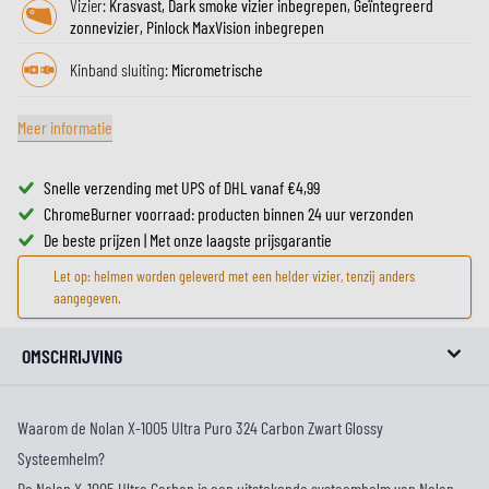
Vizier:
Krasvast, Dark smoke vizier inbegrepen, Geïntegreerd
zonnevizier, Pinlock MaxVision inbegrepen
Kinband sluiting:
Micrometrische
Meer informatie
Snelle verzending met UPS of DHL vanaf €4,99
ChromeBurner voorraad: producten binnen 24 uur verzonden
De beste prijzen | Met onze laagste prijsgarantie
Let op: helmen worden geleverd met een helder vizier, tenzij anders
aangegeven.
OMSCHRIJVING
Waarom de Nolan X-1005 Ultra Puro 324 Carbon Zwart Glossy
Systeemhelm?
De Nolan X-1005 Ultra Carbon is een uitstekende systeemhelm van Nolan