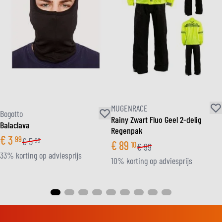
MUGENRACE
Bogotto
Rainy Zwart Fluo Geel 2-delig
Balaclava
Regenpak
€
3
99
€
5
99
€
89
10
€
99
33% korting op adviesprijs
10% korting op adviesprijs