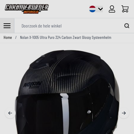
Cart
Doorzoek de hele winkel
Ga naar de inhoud
Home
/
Nolan X-1005 Ultra Puro 324 Carbon Zwart Glossy Systeemhelm