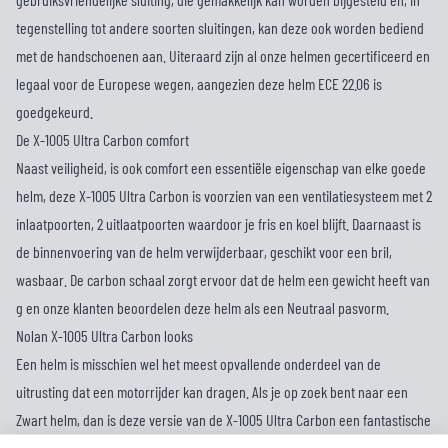
tegenstelling tot andere soorten sluitingen, kan deze ook worden bediend
met de handschoenen aan. Uiteraard zijn al onze helmen gecertificeerd en
legaal voor de Europese wegen, aangezien deze helm ECE 22.06 is
goedgekeurd.
De X-1005 Ultra Carbon comfort
Naast veiligheid, is ook comfort een essentiële eigenschap van elke goede
helm, deze X-1005 Ultra Carbon is voorzien van een ventilatiesysteem met 2
inlaatpoorten, 2 uitlaatpoorten waardoor je fris en koel blijft. Daarnaast is
de binnenvoering van de helm verwijderbaar, geschikt voor een bril,
wasbaar. De carbon schaal zorgt ervoor dat de helm een gewicht heeft van
g en onze klanten beoordelen deze helm als een Neutraal pasvorm.
Nolan X-1005 Ultra Carbon looks
Een helm is misschien wel het meest opvallende onderdeel van de
uitrusting dat een motorrijder kan dragen. Als je op zoek bent naar een
Zwart helm, dan is deze versie van de X-1005 Ultra Carbon een fantastische
keuze! Het heeft een Mono-kleurige ontwerp en een Glans afwerking. Vind