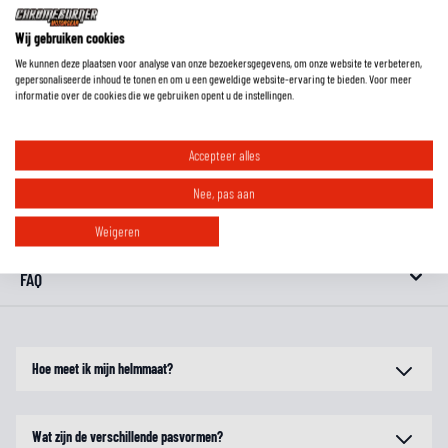
je de helm mooi, maar is de kleur niet helemaal jouw smaak? We hebben
Wij gebruiken cookies
hier alle
beschikbare kleuren van de X-1005 Ultra Carbon
!
We kunnen deze plaatsen voor analyse van onze bezoekersgegevens, om onze website te verbeteren,
gepersonaliseerde inhoud te tonen en om u een geweldige website-ervaring te bieden. Voor meer
informatie over de cookies die we gebruiken opent u de instellingen.
EXTRA INFORMATIE
Accepteer alles
MAATTABEL
Nee, pas aan
REVIEWS
Weigeren
FAQ
Hoe meet ik mijn helmmaat?
Wat zijn de verschillende pasvormen?