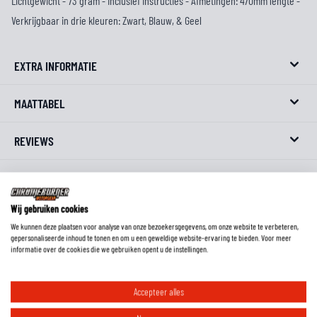
Lichtgewicht - 73 gram - Inclusief instructies - Afmetingen: 470mm lengte -
Verkrijgbaar in drie kleuren: Zwart, Blauw, & Geel
EXTRA INFORMATIE
MAATTABEL
REVIEWS
FAQ
Wij gebruiken cookies
We kunnen deze plaatsen voor analyse van onze bezoekersgegevens, om onze website te verbeteren,
gepersonaliseerde inhoud te tonen en om u een geweldige website-ervaring te bieden. Voor meer
informatie over de cookies die we gebruiken opent u de instellingen.
Accepteer alles