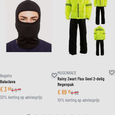
MUGENRACE
Bogotto
Rainy Zwart Fluo Geel 2-delig
Balaclava
Regenpak
€
3
99
€
5
99
€
89
10
€
99
33% korting op adviesprijs
10% korting op adviesprijs