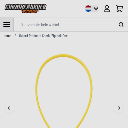
Cart
Doorzoek de hele winkel
Ga naar de inhoud
Home
/
Oxford Products Combi Ziplock Geel