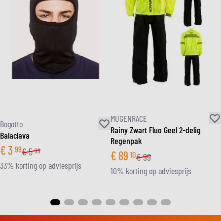
MUGENRACE
Bogotto
Rainy Zwart Fluo Geel 2-delig
Balaclava
Regenpak
€
3
99
€
5
99
€
89
10
€
99
33% korting op adviesprijs
10% korting op adviesprijs