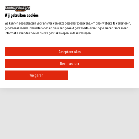
Wij gebruiken cookies
Welke protectie zit er in deze broek?
We kunnen deze plaatsen voor analyse van onze bezoekersgegevens, om onze website te verbeteren,
gepersonaliseerde inhoud te tonen en om u een geweldige website-ervaring te bieden. Voor meer
informatie over de cookies die we gebruiken opent u de instellingen.
Wat is het voordeel van een gelamineerd waterdicht membraan?
Accepteer alles
Wat is het voordeel van een broek met uitneembare thermovoering en
Nee, pas aan
waterdicht membraan?
Weigeren