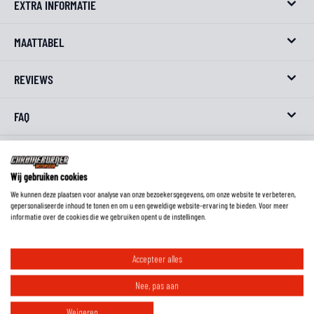
EXTRA INFORMATIE
MAATTABEL
REVIEWS
FAQ
Wij gebruiken cookies
We kunnen deze plaatsen voor analyse van onze bezoekersgegevens, om onze website te verbeteren,
gepersonaliseerde inhoud te tonen en om u een geweldige website-ervaring te bieden. Voor meer
informatie over de cookies die we gebruiken opent u de instellingen.
Accepteer alles
Nee, pas aan
RIDE ESSENTIALS
Weigeren