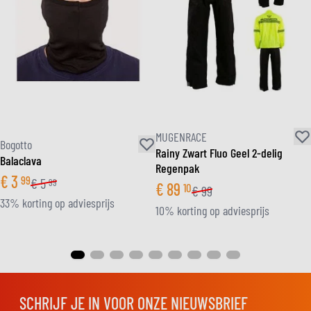
MUGENRACE
Bogotto
Rainy Zwart Fluo Geel 2-delig
Balaclava
Regenpak
€
3
99
€
5
99
€
89
10
€
99
33% korting op adviesprijs
10% korting op adviesprijs
SCHRIJF JE IN VOOR ONZE NIEUWSBRIEF