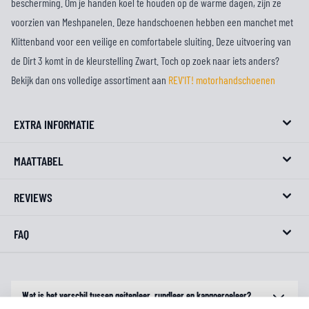
bescherming. Om je handen koel te houden op de warme dagen, zijn ze
voorzien van Meshpanelen. Deze handschoenen hebben een manchet met
Klittenband voor een veilige en comfortabele sluiting. Deze uitvoering van
de Dirt 3 komt in de kleurstelling Zwart. Toch op zoek naar iets anders?
Bekijk dan ons volledige assortiment aan
REV'IT! motorhandschoenen
EXTRA INFORMATIE
MAATTABEL
REVIEWS
FAQ
Wat is het verschil tussen geitenleer, rundleer en kangoeroeleer?