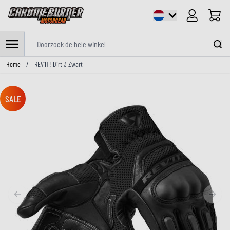
Cart
Doorzoek de hele winkel
Ga naar de inhoud
Home
/
REV'IT! Dirt 3 Zwart
SALE