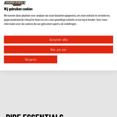
Wij gebruiken cookies
Moet ik handschoenen met een lange schacht in of over de mouw dragen?
We kunnen deze plaatsen voor analyse van onze bezoekersgegevens, om onze website te verbeteren,
gepersonaliseerde inhoud te tonen en om u een geweldige website-ervaring te bieden. Voor meer
informatie over de cookies die we gebruiken opent u de instellingen.
Hoe weet ik welke maat handschoenen ik moet hebben?
Accepteer alles
Waarom zijn er (bijna) geen 4-seizoenen handschoenen?
Nee, pas aan
Weigeren