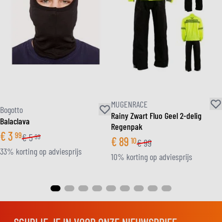
MUGENRACE
Bogotto
Rainy Zwart Fluo Geel 2-delig
Balaclava
Regenpak
€
3
99
€
5
99
€
89
10
€
99
33% korting op adviesprijs
10% korting op adviesprijs