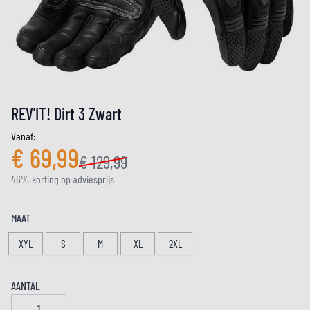
REV'IT! Dirt 3 Zwart
Vanaf:
€ 69,99
€ 129,99
46% korting op adviesprijs
MAAT
XYL
S
M
XL
2XL
AANTAL