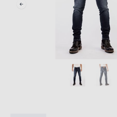
MIDDEN & ONDERKLEDING
ONDERKLEDING
MIDDENKLEDING
COLLETJES & HELMMUTSEN
SOKKEN
KOELVESTEN