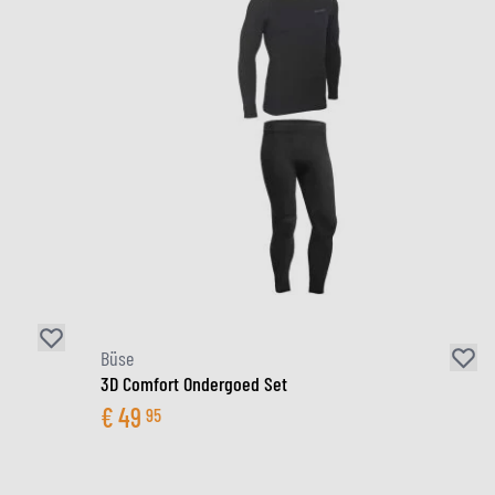
Büse
3D Comfort Ondergoed Set
€
49
95