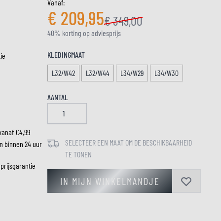
Vanaf:
€ 209,95
€ 349,00
40% korting op adviesprijs
LM
KLEDINGMAAT
tie
L32/W42
L32/W44
L34/W29
L34/W30
AANTAL
vanaf €4,99
SELECTEER EEN MAAT OM DE BESCHIKBAARHEID
n binnen 24 uur
TE TONEN
 prijsgarantie
IN MIJN WINKELMANDJE