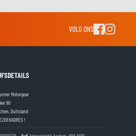
VOLG ONS
JFSDETAILS
rner Motorgear
lee 90
chen, Duitsland
EZOEKADRES !
99599736
KvK
Amtsgericht Aachen, HRA 8561