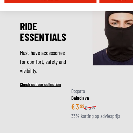
RIDE
ESSENTIALS
Must-have accessories
for comfort, safety and
visibility.
Check out our collection
Bogotto
Balaclava
€
3
99
€
5
99
33% korting op adviesprijs