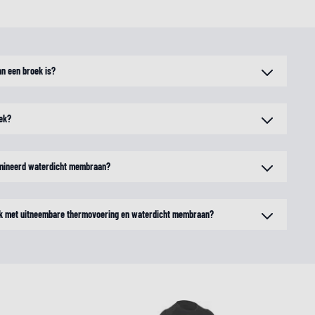
an een broek is?
oek?
amineerd waterdicht membraan?
oek met uitneembare thermovoering en waterdicht membraan?