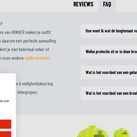
REVIEWS
FAQ
s?
Hoe weet ik wat de lengtemaat v
ns van ROKKER maken je outfit
is daarom een perfecte aanvulling
eet je niet helemaal zeker of
Welke protectie zit er in deze br
dan onze andere
spijkerbroeken
Wat is het voordeel van een gel
e. Met een A veiligheidskeuring
evel 1 knie inbegrepen.
Wat is het voordeel van een br
tie over