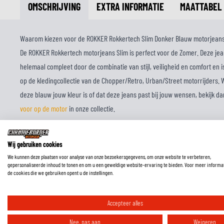
OMSCHRIJVING
EXTRA INFORMATIE
MAATTABEL
Waarom kiezen voor de ROKKER Rokkertech Slim Donker Blauw motorjean
De ROKKER Rokkertech motorjeans Slim is perfect voor de Zomer. Deze jea
helemaal compleet door de combinatie van stijl, veiligheid en comfort en 
op de kledingcollectie van de Chopper/Retro, Urban/Street motorrijders. W
deze blauw jouw kleur is of dat deze jeans past bij jouw wensen, bekijk 
voor op de motor
in onze collectie.
ROKKER Rokkertech eigenschappen
Deze Denim jeans van ROKKER zijn gemaakt met een Enkele laag constructi
Wij gebruiken cookies
ben je verzekerd dat je goed beschermd aan je rit begint. Daarbij zijn CE L
We kunnen deze plaatsen voor analyse van onze bezoekersgegevens, om onze website te verbeteren,
gepersonaliseerde inhoud te tonen en om u een geweldige website-ervaring te bieden. Voor meer informa
de cookies die we gebruiken opent u de instellingen.
Accepteer alles
Nee, pas aan
Weigeren