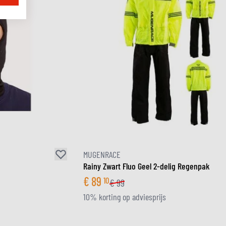
MUGENRACE
Rainy Zwart Fluo Geel 2-delig Regenpak
€
89
10
€
99
10% korting op adviesprijs