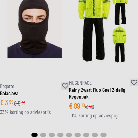
MUGENRACE
Bogotto
Rainy Zwart Fluo Geel 2-delig
Balaclava
Regenpak
€
3
99
€
5
99
€
89
10
€
99
33% korting op adviesprijs
10% korting op adviesprijs