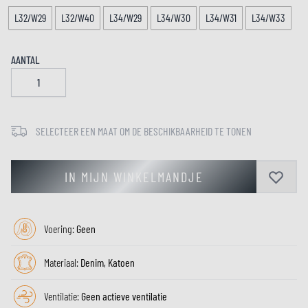
L32/W29
L32/W40
L34/W29
L34/W30
L34/W31
L34/W33
AANTAL
SELECTEER EEN MAAT OM DE BESCHIKBAARHEID TE TONEN
IN MIJN WINKELMANDJE
Voering:
Geen
Materiaal:
Denim, Katoen
Ventilatie:
Geen actieve ventilatie