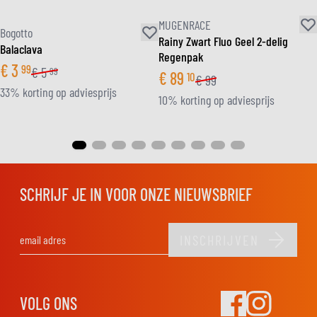
MUGENRACE
Bogotto
Rainy Zwart Fluo Geel 2-delig
Balaclava
Regenpak
€
3
99
€
5
99
€
89
10
€
99
33% korting op adviesprijs
10% korting op adviesprijs
SCHRIJF JE IN VOOR ONZE NIEUWSBRIEF
INSCHRIJVEN
E-mail adres
VOLG ONS