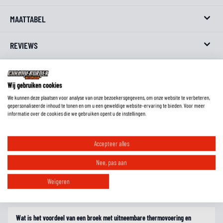
MAATTABEL
REVIEWS
FAQ
Wij gebruiken cookies
We kunnen deze plaatsen voor analyse van onze bezoekersgegevens, om onze website te verbeteren,
gepersonaliseerde inhoud te tonen en om u een geweldige website-ervaring te bieden. Voor meer
informatie over de cookies die we gebruiken opent u de instellingen.
Hoe weet ik wat de lengtemaat van een broek is?
Accepteer alles
Welke protectie zit er in deze broek?
Nee, pas aan
Weigeren
Wat is het voordeel van een gelamineerd waterdicht membraan?
Wat is het voordeel van een broek met uitneembare thermovoering en