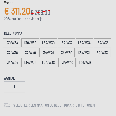
Vanaf:
€ 311,20
€ 389,00
20% korting op adviesprijs
KLEDINGMAAT
L30/W34
L30/W38
L32/W30
L32/W32
L32/W34
L32/W36
L32/W38
L32/W40
L34/W29
L34/W30
L34/W31
L34/W33
L34/W34
L34/W36
L34/W38
L34/W40
L36/W38
AANTAL
SELECTEER EEN MAAT OM DE BESCHIKBAARHEID TE TONEN