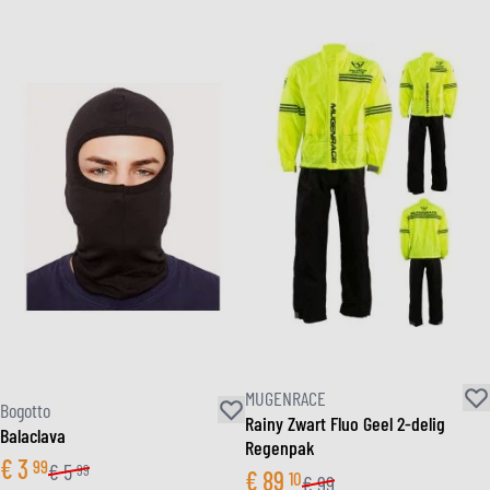
MUGENRACE
Bogotto
Rainy Zwart Fluo Geel 2-delig
Balaclava
Regenpak
€
3
99
€
5
99
€
89
10
€
99