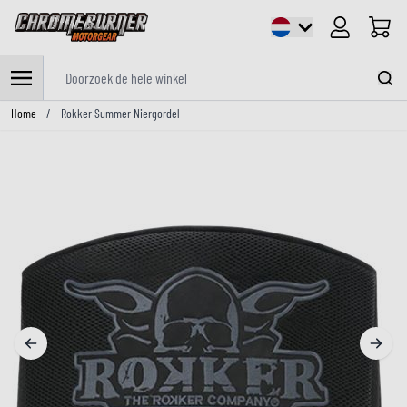
Cart
Doorzoek de hele winkel
Ga naar de inhoud
Home
/
Rokker Summer Niergordel