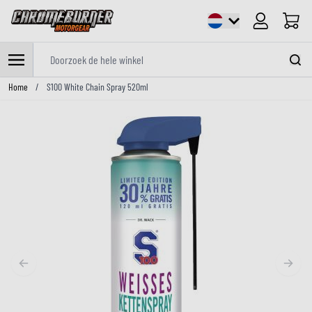
Cart
Doorzoek de hele winkel
Ga naar de inhoud
Home
/
S100 White Chain Spray 520ml