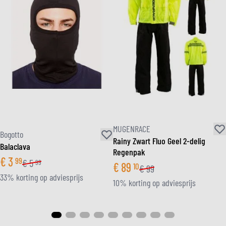
MUGENRACE
Bogotto
Rainy Zwart Fluo Geel 2-delig
Balaclava
Regenpak
€
3
99
€
5
99
€
89
10
€
99
33% korting op adviesprijs
10% korting op adviesprijs