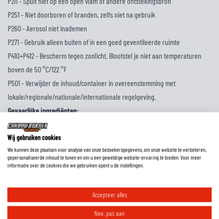
P211 - Spuit niet op een open vlam of andere ontstekingsbron
P251 - Niet doorboren of branden, zelfs niet na gebruik
P260 - Aerosol niet inademen
P271 - Gebruik alleen buiten of in een goed geventileerde ruimte
P410+P412 - Bescherm tegen zonlicht. Blootstel je niet aan temperaturen
boven de 50 °C/122 °F
P501 - Verwijder de inhoud/container in overeenstemming met
lokale/regionale/nationale/internationale regelgeving.
Gevaarlijke ingrediënten:
Nafta (petroleum), gehydrotreated licht — typische waarden gegeven in
SDS (bijv. 25–50 %)
Wij gebruiken cookies
We kunnen deze plaatsen voor analyse van onze bezoekersgegevens, om onze website te verbeteren,
n-butylacetaat — typische bereiken gegeven in SDS (bijv. 15–<20 %)
gepersonaliseerde inhoud te tonen en om u een geweldige website-ervaring te bieden. Voor meer
Propaan / Butaan (drijfgassen) — typische bereiken gegeven in SDS (bijv.
informatie over de cookies die we gebruiken opent u de instellingen.
10–<20% elk)
Isopropylacetaat — typische bereiken gegeven in SDS (bijv. 5–<10 %)
Accepteer alles
Inhoud:
Nee, pas aan