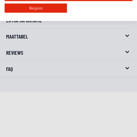
1x S100 White Chain Spray — Multi-content promotie 520 ml
Weigeren
EXTRA INFORMATIE
MAATTABEL
REVIEWS
FAQ