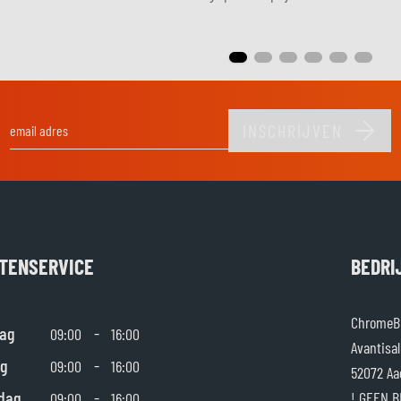
INSCHRIJVEN
E-mail adres
TENSERVICE
BEDRI
ChromeBu
ag
-
09:00
16:00
Avantisal
g
-
09:00
16:00
52072 Aa
dag
-
! GEEN B
09:00
16:00