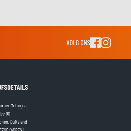
VOLG ONS
JFSDETAILS
rner Motorgear
lee 90
chen, Duitsland
EZOEKADRES !