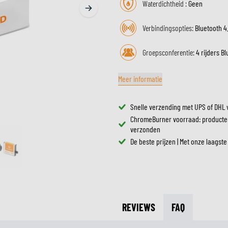
Waterdichtheid :
Geen
ZONNEVIZIEREN
TANKTASSEN
CROSSBRILLEN
Verbindingsopties:
Bluetooth 4.
ZADELTASSEN
RESERVEONDERDELEN HE
BESCHERMING & ACCESSOIRES
VRIJETIJDSKLEDING
BAGAGEREKKEN & BEVESTIGINGEN
BINNENVOERING HELM
Groepsconferentie:
4 rijders B
AIRBAGS
ACCESSOIRES
BOVENLICHAAM BESCHERMING
TASSEN
Meer informatie
ONDERLICHAAM BESCHERMING
PETTEN & MUTSEN
CROSS BESCHERMING
BRILLEN
Snelle verzending met UPS of DHL 
REFLECTIEVESTEN
SCHOENEN
ChromeBurner voorraad: producte
OVERIGE ACCESSOIRES
HOODIES & SWEATERS
verzonden
JASSEN
De beste prijzen | Met onze laagste
LONGSLEEVES
BROEKEN
OVERHEMDEN
JURKEN & ROKKEN
REVIEWS
FAQ
SOKKEN
T-SHIRTS & POLO'S