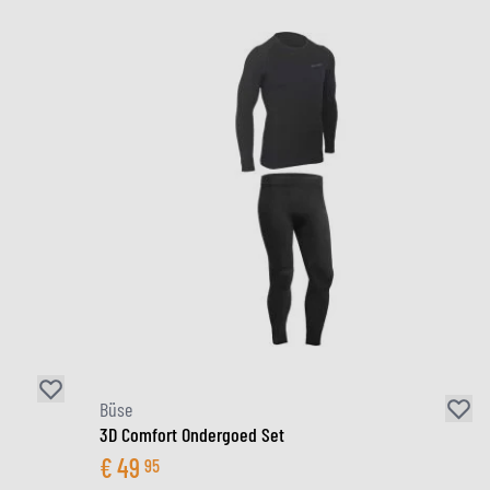
Büse
3D Comfort Ondergoed Set
€
49
95