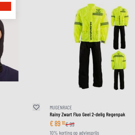
MUGENRACE
Rainy Zwart Fluo Geel 2-delig Regenpak
€
89
10
€
99
10% korting op adviesprijs