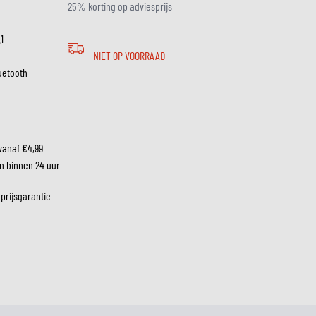
25% korting op adviesprijs
1
LM
NIET OP VOORRAAD
luetooth
vanaf €4,99
n binnen 24 uur
 prijsgarantie