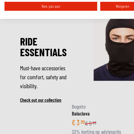
Nee, pas aan
Weigeren
RIDE
ESSENTIALS
Must-have accessories
for comfort, safety and
visibility.
Check out our collection
Bogotto
Balaclava
€
3
99
€
5
99
33% korting op adviesprijs