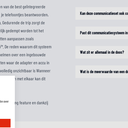
én van de best geïntegreerde
Kan deze communicatieset ook c
je telefoontjes beantwoorden,
. Gedurende de trip zorgt de
lijk gedempt worden tot het
Past dit communicatiesysteem in
etten aanpassen zoals
m™. De reden waarom dit systeem
Wat zit er allemaal in de doos?
de helmen over een ingebouwde
ten waar de adapter en accu in
volledig onzichtbaar is Wanneer
Wat is de meerwaarde van een d
mmuniceren met elkaar kan dit
tie over
sic Sharing feature en dankzij