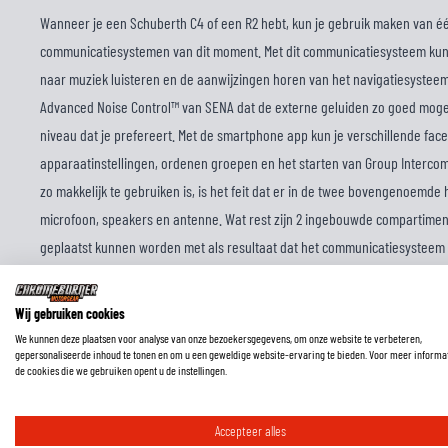
Wanneer je een Schuberth C4 of een R2 hebt, kun je gebruik maken van é
communicatiesystemen van dit moment. Met dit communicatiesysteem kun 
naar muziek luisteren en de aanwijzingen horen van het navigatiesysteem
Advanced Noise Control™ van SENA dat de externe geluiden zo goed moge
niveau dat je prefereert. Met de smartphone app kun je verschillende fac
apparaatinstellingen, ordenen groepen en het starten van Group Interco
zo makkelijk te gebruiken is, is het feit dat er in de twee bovengenoem
microfoon, speakers en antenne. Wat rest zijn 2 ingebouwde compartimen
geplaatst kunnen worden met als resultaat dat het communicatiesysteem 
je het leuk vindt om in een groep te rijden en op hetzelfde moment te co
door de 4 way intercom met een totale accuduur van 15 uur.
Wij gebruiken cookies
We kunnen deze plaatsen voor analyse van onze bezoekersgegevens, om onze website te verbeteren,
gepersonaliseerde inhoud te tonen en om u een geweldige website-ervaring te bieden. Voor meer informa
De SC1 Advanced heeft als meerwaarde over de Standard een FM Radio, Mu
de cookies die we gebruiken opent u de instellingen.
een grotere accu een 5 uur langere batterijduur.
Accepteer alles