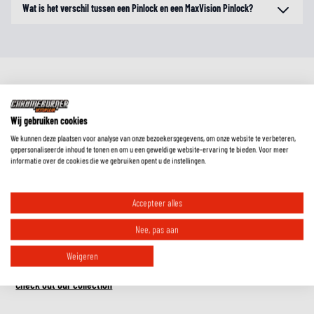
Wat is het verschil tussen een Pinlock en een MaxVision Pinlock?
Wij gebruiken cookies
We kunnen deze plaatsen voor analyse van onze bezoekersgegevens, om onze website te verbeteren,
gepersonaliseerde inhoud te tonen en om u een geweldige website-ervaring te bieden. Voor meer
informatie over de cookies die we gebruiken opent u de instellingen.
RIDE ESSENTIALS
Accepteer alles
Must-have accessories for comfort, safety
Nee, pas aan
and visibility.
Weigeren
Check out our collection