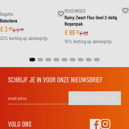
MUGENRACE
Bogotto
Rainy Zwart Fluo Geel 2-delig
Balaclava
Regenpak
€
3
99
€
5
99
€
89
10
€
99
33% korting op adviesprijs
10% korting op adviesprijs
SCHRIJF JE IN VOOR ONZE NIEUWSBRIEF
INSCHRIJVEN
E-mail adres
VOLG ONS