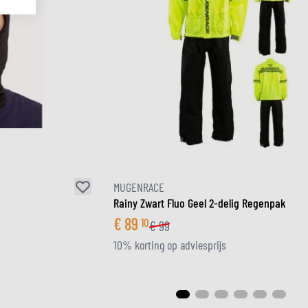
MUGENRACE
Rainy Zwart Fluo Geel 2-delig Regenpak
€
89
10
€
99
10% korting op adviesprijs