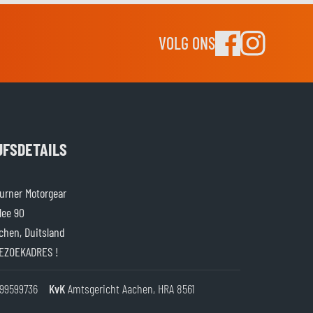
VOLG ONS
JFSDETAILS
rner Motorgear
lee 90
chen, Duitsland
EZOEKADRES !
99599736
KvK
Amtsgericht Aachen, HRA 8561