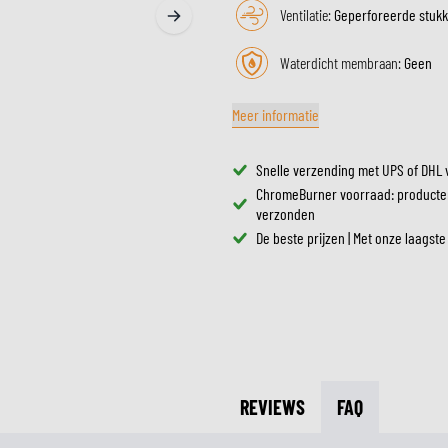
ZONNEVIZIEREN
Ventilatie:
Geperforeerde stuk
TANKTASSEN
CROSSBRILLEN
ZADELTASSEN
Waterdicht membraan:
Geen
RESERVEONDERDELEN HE
BESCHERMING & ACCESSOIRES
VRIJETIJDSKLEDING
BAGAGEREKKEN & BEVESTIGINGEN
BINNENVOERING HELM
AIRBAGS
ACCESSOIRES
Meer informatie
BOVENLICHAAM BESCHERMING
TASSEN
ONDERLICHAAM BESCHERMING
PETTEN & MUTSEN
Snelle verzending met UPS of DHL 
CROSS BESCHERMING
BRILLEN
ChromeBurner voorraad: producte
verzonden
REFLECTIEVESTEN
SCHOENEN
De beste prijzen | Met onze laagste
OVERIGE ACCESSOIRES
HOODIES & SWEATERS
JASSEN
LONGSLEEVES
BROEKEN
OVERHEMDEN
JURKEN & ROKKEN
REVIEWS
FAQ
SOKKEN
T-SHIRTS & POLO'S