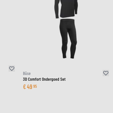
Büse
3D Comfort Ondergoed Set
€
49
95