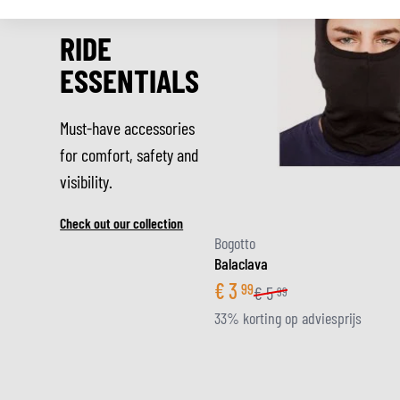
RIDE
ESSENTIALS
Must-have accessories
for comfort, safety and
visibility.
Check out our collection
Bogotto
Balaclava
€
3
99
€
5
99
33% korting op adviesprijs