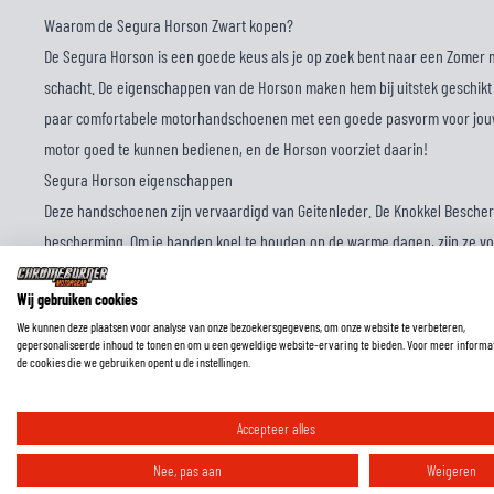
Waarom de Segura Horson Zwart kopen?
De Segura Horson is een goede keus als je op zoek bent naar een Zomer
schacht. De eigenschappen van de Horson maken hem bij uitstek geschikt 
paar comfortabele motorhandschoenen met een goede pasvorm voor jouw
motor goed te kunnen bedienen, en de Horson voorziet daarin!
Segura Horson eigenschappen
Deze handschoenen zijn vervaardigd van Geitenleder. De Knokkel Bescher
bescherming. Om je handen koel te houden op de warme dagen, zijn ze v
stukken. Deze handschoenen hebben een manchet met Klittenband voor e
Wij gebruiken cookies
sluiting. Deze uitvoering van de Horson komt in de kleurstelling Zwart. To
We kunnen deze plaatsen voor analyse van onze bezoekersgegevens, om onze website te verbeteren,
Bekijk dan ons volledige assortiment aan
Segura motorhandschoenen
gepersonaliseerde inhoud te tonen en om u een geweldige website-ervaring te bieden. Voor meer informa
de cookies die we gebruiken opent u de instellingen.
Accepteer alles
Nee, pas aan
Weigeren