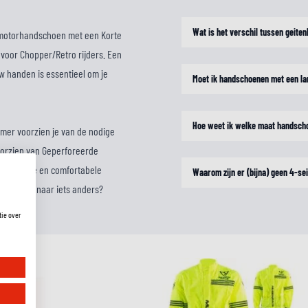
Wat is het verschil tussen geite
 motorhandschoen met een Korte
voor Chopper/Retro rijders. Een
 handen is essentieel om je
Moet ik handschoenen met een la
Hoe weet ik welke maat handsch
mer voorzien je van de nodige
oorzien van Geperforeerde
en veilige en comfortabele
Waarom zijn er (bijna) geen 4-s
ch op zoek naar iets anders?
tie over