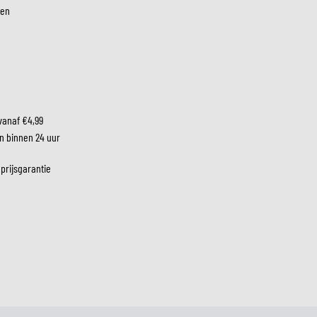
ken
LM
vanaf €4,99
n binnen 24 uur
 prijsgarantie