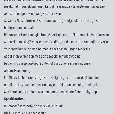
maakt het mogelijk om tegelijkertijd naar muziek te luisteren, navigatie-
aankondigingen te ontvangen of te bellen
Advance Noise Control™ voorkomt achtergrondgeluiden en zorgt voor
heldere communicatie
Bluetooth 4.1-technologie, hoogwaardige stereo Bluetooth-luidsprekers en
Audio Multitasking™ voor een veelzijdige, heldere en directe audio-ervaring
Vereenvoudigde bediening maakt snelle instellingen mogelijk
Apparaten verbinden met een simpele schudbeweging
bediening via spraakopdrachten of via optioneel verkrijgbare
afstandsbediening
Intuïtieve technologie zorgt voor veilig en gecontroleerd rijden door
naadloos te schakelen tussen muziek-, telefoon- en intercomfuncties
Alle instellingen kunnen worden aangepast via de Sena Utility-app
Specificaties:
Bluetooth® Intercom™-gesprekstijd: 13 uur
HD-luidspreker als accessoire