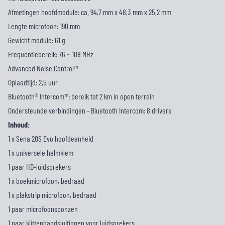
Afmetingen hoofdmodule: ca. 94,7 mm x 48,3 mm x 25,2 mm
Lengte microfoon: 190 mm
Gewicht module: 61 g
Frequentiebereik: 76 ~ 108 MHz
Advanced Noise Control™
Oplaadtijd: 2,5 uur
Bluetooth® Intercom™: bereik tot 2 km in open terrein
Ondersteunde verbindingen - Bluetooth Intercom: 8 drivers
Inhoud:
1 x Sena 20S Evo hoofdeenheid
1 x universele helmklem
1 paar HD-luidsprekers
1 x boekmicrofoon, bedraad
1 x plakstrip microfoon, bedraad
1 paar microfoonsponzen
1 paar klittenbandsluitingen voor luidsprekers