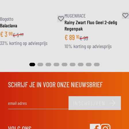
MUGENRACE
Bogotto
Rainy Zwart Fluo Geel 2-delig
Balaclava
Regenpak
€
3
99
€
5
99
€
89
10
€
99
33% korting op adviesprijs
10% korting op adviesprijs
SCHRIJF JE IN VOOR ONZE NIEUWSBRIEF
INSCHRIJVEN
E-mail adres
VOLG ONS