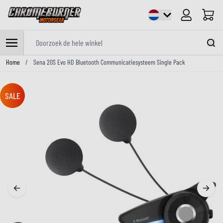
Cart
Doorzoek de hele winkel
Ga naar de inhoud
Home
/
Sena 20S Evo HD Bluetooth Communicatiesysteem Single Pack
SALE