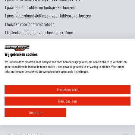
1 paar schuimrubberen luidsprekerhoezen
1 paar klittenbandsluitingen voor luidsprekerhoezen
1 houder voor boommicrofoon
1 klittenbandsluiting voor boommicrofoon
1 klittenbandsluiting voor microfoonhouder
1 klittenbandsluiting voor bedrade microfoon
Wij gebruiken cookies
1 paar rubberen kussentjes
We kunnen deze plaatsen voor analyse van onze bezoekersgegevens, om onze website te verbeteren,
1 paar luidsprekerkussentjes, dik
gepersonaliseerde inhoud te tonen en om u een geweldige website-ervaring te bieden. Voor meer
informatie over de cookies die we gebruiken opent u de instellingen.
1 paar luidsprekerkussentjes, dun
1 afdekking voor luidsprekerpoort
Accepteer alles
1 gelijmde montageplaat
1 audiokabel, 2,5 mm naar 3,5 mm
Nee, pas aan
1 USB-kabel
Weigeren
1 inbussleutel