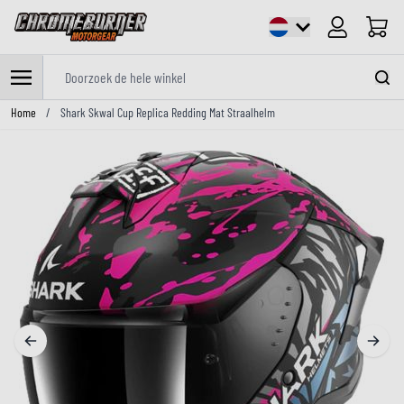
Cart
Doorzoek de hele winkel
Ga naar de inhoud
Home
/
Shark Skwal Cup Replica Redding Mat Straalhelm