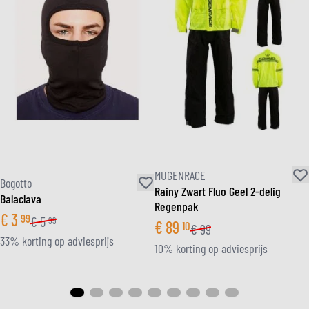
MUGENRACE
Bogotto
Rainy Zwart Fluo Geel 2-delig
Balaclava
Regenpak
€
3
99
€
5
99
€
89
10
€
99
33% korting op adviesprijs
10% korting op adviesprijs